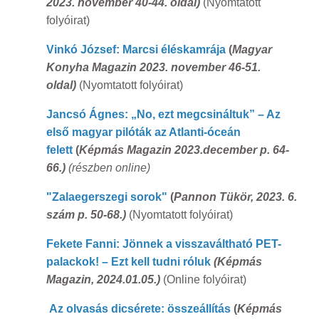
2023. november 40-44. oldal)
(Nyomtatott
folyóirat)
Vinkó József: Marcsi éléskamrája
(
Magyar
Konyha Magazin 2023. november 46-51.
oldal)
(Nyomtatott folyóirat)
Jancsó Ágnes: „No, ezt megcsináltuk” – Az
első magyar pilóták az Atlanti-óceán
felett
(
Képmás Magazin 2023.december p. 64-
66.)
(részben online)
"Zalaegerszegi sorok"
(
Pannon Tükör, 2023. 6.
szám p. 50-68.)
(Nyomtatott folyóirat)
Fekete Fanni: Jönnek a visszaváltható PET-
palackok! – Ezt kell tudni róluk​​​
(Képmás
Magazin, 2024.01.05.)
(Online folyóirat)
Az olvasás dicsérete: összeállítás
(
Képmás