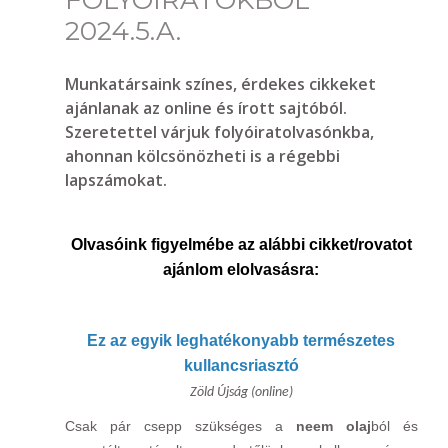
FOLYÓIRATOKBÓL
2024.5.A.
Munkatársaink színes, érdekes cikkeket
ajánlanak az online és írott sajtóból.
Szeretettel várjuk folyóiratolvasónkba,
ahonnan kölcsönözheti is a régebbi
lapszámokat.
Olvasóink figyelmébe az alábbi cikket/rovatot
ajánlom elolvasásra:
Ez az egyik leghatékonyabb természetes
kullancsriasztó
Zöld Újság (online)
Csak pár csepp szükséges a
neem olaj
ból és