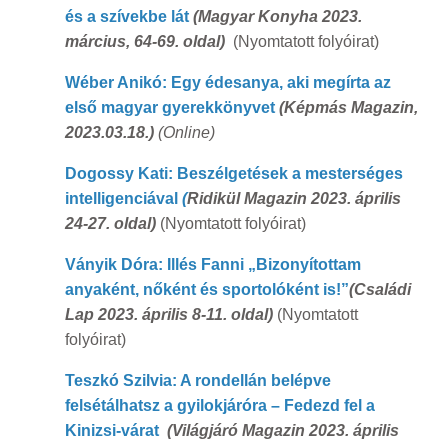
és a szívekbe lát
(
Magyar Konyha 2023.
március, 64-69. oldal)
(Nyomtatott folyóirat)
Wéber Anikó: Egy édesanya, aki megírta az
első magyar gyerekkönyvet
(Képmás Magazin,
2023.03.18.)
(Online)
Dogossy Kati: Beszélgetések a mesterséges
intelligenciával
(
Ridikül Magazin 2023. április
24-27. oldal)
(Nyomtatott folyóirat)
Ványik Dóra: Illés Fanni „Bizonyítottam
anyaként, nőként és sportolóként is!”
(
Családi
Lap 2023. április 8-11. oldal)
(Nyomtatott
folyóirat)
Teszkó Szilvia: A rondellán belépve
felsétálhatsz a gyilokjáróra – Fedezd fel a
Kinizsi-várat
(
Világjáró Magazin 2023. április