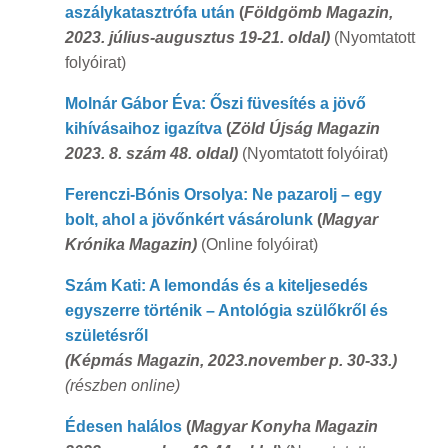
aszálykatasztrófa után
(
Földgömb Magazin,
2023. július-augusztus 19-21. oldal)
(Nyomtatott
folyóirat)
Molnár Gábor Éva: Őszi füvesítés a jövő
kihívásaihoz igazítva
(
Zöld Újság Magazin
2023. 8. szám 48. oldal)
(Nyomtatott folyóirat)
Ferenczi-Bónis Orsolya: Ne pazarolj – egy
bolt, ahol a jövőnkért vásárolunk
(
Magyar
Krónika Magazin)
(Online folyóirat)
Szám Kati: A lemondás és a kiteljesedés
egyszerre történik – Antológia szülőkről és
születésről
(Képmás Magazin, 2023.november p. 30-33.)
(részben online)
Édesen halálos
(
Magyar Konyha Magazin