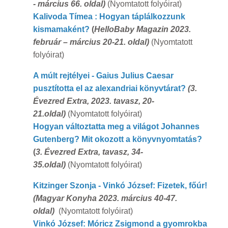
- március 66. oldal)
(Nyomtatott folyóirat)
Kalivoda Tímea : Hogyan táplálkozzunk
kismamaként?
(
HelloBaby Magazin 2023.
február – március 20-21. oldal)
(Nyomtatott
folyóirat)
A múlt rejtélyei - Gaius Julius Caesar
pusztította el az alexandriai könyvtárat?
(
3.
Évezred Extra, 2023. tavasz, 20-
21.oldal)
(Nyomtatott folyóirat)
Hogyan változtatta meg a világot Johannes
Gutenberg? Mit okozott a könyvnyomtatás?
(
3. Évezred Extra, tavasz, 34-
35.oldal)
(Nyomtatott folyóirat)
Kitzinger Szonja - Vinkó József: Fizetek, főúr!
(Magyar Konyha 2023. március 40-47.
oldal)
(Nyomtatott folyóirat)
Vinkó József: Móricz Zsigmond a gyomrokba