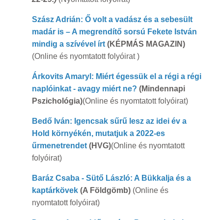
Szász Adrián: Ő volt a vadász és a sebesült
madár is – A megrendítő sorsú Fekete István
mindig a szívével írt
(KÉPMÁS MAGAZIN)
(Online és nyomtatott folyóirat )
Árkovits Amaryl: Miért égessük el a régi a régi
naplóinkat - avagy miért ne?
(Mindennapi
Pszichológia)
(Online és nyomtatott folyóirat)
Bedő Iván: Igencsak sűrű lesz az idei év a
Hold környékén, mutatjuk a 2022-es
űrmenetrendet
(HVG)
(Online és nyomtatott
folyóirat)
Baráz Csaba - Sütő László: A Bükkalja és a
kaptárkövek
(A Földgömb)
(Online és
nyomtatott folyóirat)