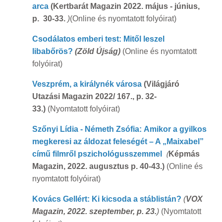
arca
(Kertbarát Magazin 2022. május - június,
p. 30-33.
)
(Online és nyomtatott folyóirat)
Csodálatos emberi test: Mitől leszel
libabőrös?
(Zöld Újság)
(Online és nyomtatott
folyóirat)
Veszprém, a királynék városa
(Világjáró
Utazási Magazin 2022/ 167., p. 32-
33.)
(Nyomtatott folyóirat)
Szőnyi Lídia - Németh Zsófia: Amikor a gyilkos
megkeresi az áldozat feleségét – A „Maixabel”
(
című filmről pszichológusszemmel
Képmás
Magazin, 2022. augusztus p. 40-43.)
(Online és
nyomtatott folyóirat)
Kovács Gellért: Ki kicsoda a stáblistán?
(
VOX
Magazin, 2022. szeptember, p. 23.
)
(Nyomtatott