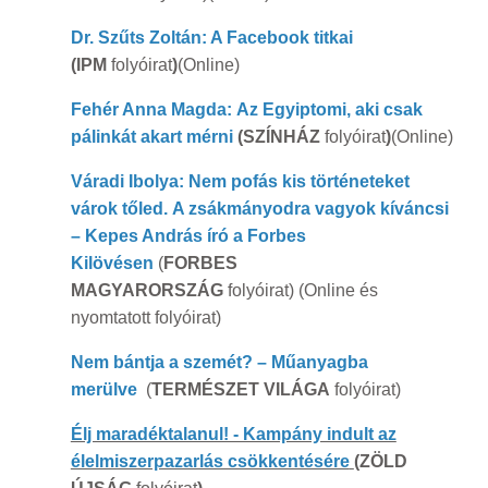
Dr. Szűts Zoltán: A Facebook titkai
(IPM
folyóirat
)
(Online)
Fehér Anna Magda: Az Egyiptomi, aki csak
pálinkát akart mérni
(SZÍNHÁZ
folyóirat
)
(Online)
Váradi Ibolya: Nem pofás kis történeteket
várok tőled. A zsákmányodra vagyok kíváncsi
– Kepes András író a Forbes
Kilövésen
(
FORBES
MAGYARORSZÁG
folyóirat) (Online és
nyomtatott folyóirat)
Nem bántja a szemét? – Műanyagba
merülve
(
TERMÉSZET VILÁGA
folyóirat)
Élj maradéktalanul! - Kampány indult az
élelmiszerpazarlás csökkentésére
(ZÖLD