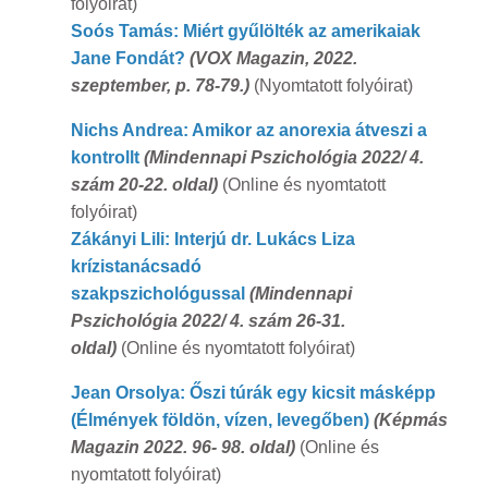
folyóirat)
Soós Tamás: Miért gyűlölték az amerikaiak
Jane Fondát?
(VOX Magazin, 2022.
szeptember, p. 78-79.)
(Nyomtatott folyóirat)
Nichs Andrea: Amikor az anorexia átveszi a
kontrollt
(Mindennapi Pszichológia 2022/ 4.
szám 20-22. oldal)
(Online és nyomtatott
folyóirat)
Zákányi Lili: Interjú dr. Lukács Liza
krízistanácsadó
szakpszichológussal
(Mindennapi
Pszichológia 2022/ 4. szám 26-31.
oldal)
(Online és nyomtatott folyóirat)
Jean Orsolya: Őszi túrák egy kicsit másképp
(Élmények földön, vízen, levegőben)
(Képmás
Magazin 2022. 96- 98. oldal)
(Online és
nyomtatott folyóirat)