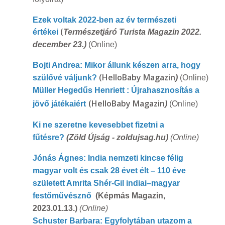
Ezek voltak 2022-ben az év természeti
(
értékei
Természetjáró Turista Magazin 2022.
december 23.)
(Online)
Bojti Andrea: Mikor állunk készen arra, hogy
(HelloBaby Magazin
szülővé váljunk?
)
(Online)
Müller Hegedűs Henriett : Újrahasznosítás a
(HelloBaby Magazin
jövő játékaiért
)
(Online)
Ki ne szeretne kevesebbet fizetni a
fűtésre?
(Zöld Újság - zoldujsag.hu)
(Online)
Jónás Ágnes: India nemzeti kincse félig
magyar volt és csak 28 évet élt – 110 éve
született Amrita Shér-Gil indiai–magyar
festőművésznő
(Képmás Magazin,
2023.01.13.)
(Online)
Schuster Barbara: Egyfolytában utazom a