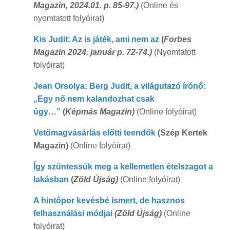
Magazin, 2024.01. p. 85-97.)
(Online és
nyomtatott folyóirat)
Kis Judit: Az is játék, ami nem az
(
Forbes
Magazin 2024. január p. 72-74.)
(Nyomtatott
folyóirat)
Jean Orsolya: Berg Judit, a világutazó írónő:
„Egy nő nem kalandozhat csak
úgy…”
(
Képmás Magaz
in)
(Online folyóirat)
Vetőmagvásárlás előtti teendők
(
Szép Kertek
Magazin)
(Online folyóirat)
Így szüntessük meg a kellemetlen ételszagot a
lakásban
(
Zöld Újság)
(Online folyóirat)
A hintőpor kevésbé ismert, de hasznos
felhasználási módjai
(Zöld Újság)
(Online
folyóirat)