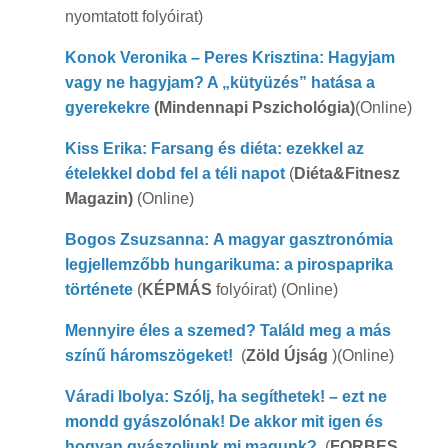
nyomtatott folyóirat)
Konok Veronika – Peres Krisztina: Hagyjam
vagy ne hagyjam? A „kütyüzés” hatása a
gyerekekre
(Mindennapi Pszichológia)
(Online)
Kiss Erika: Farsang és diéta: ezekkel az
ételekkel dobd fel a téli napot
(
Diéta&Fitnesz
Magazin)
(Online)
Bogos Zsuzsanna: A magyar gasztronómia
legjellemzőbb hungarikuma: a pirospaprika
története
(
KÉPMÁS
folyóirat) (Online)
Mennyire éles a szemed? Találd meg a más
színű háromszögeket!
(
Zöld Újság
)(Online)
Váradi Ibolya: Szólj, ha segíthetek! – ezt ne
mondd gyászolónak! De akkor mit igen és
hogyan gyászoljunk mi magunk?
(
FORBES