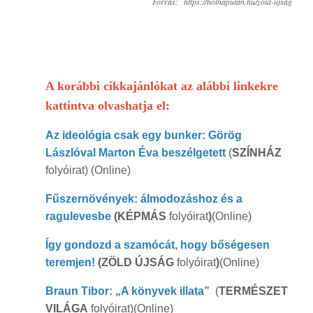
Forrás:
https://holnaputan.hu/zold-ujsag
A korábbi cikkajánlókat az alábbi linkekre
kattintva olvashatja el:
Az ideológia csak egy bunker: Görög
Lászlóval Marton Éva beszélgetett
(
SZÍNHÁZ
folyóirat) (Online)
Fűszernövények: álmodozáshoz és a
ragulevesbe
(KÉPMÁS
folyóirat
)
(Online)
Így gondozd a szamócát, hogy bőségesen
teremjen!
(ZÖLD ÚJSÁG
folyóirat
)
(Online)
Braun Tibor: „A könyvek illata”
(
TERMÉSZET
VILÁGA
folyóirat)(Online)