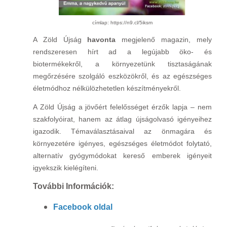
címlap:
https://n9.cl/5iksm
A Zöld Újság
havonta
megjelenő magazin, mely
rendszeresen hírt ad a legújabb öko- és
biotermékekről, a környezetünk tisztaságának
megőrzésére szolgáló eszközökről, és az egészséges
életmódhoz nélkülözhetetlen készítményekről.
A Zöld Újság a jövőért felelősséget érzők lapja – nem
szakfolyóirat, hanem az átlag újságolvasó igényeihez
igazodik. Témaválasztásaival az önmagára és
környezetére igényes, egészséges életmódot folytató,
alternatív gyógymódokat kereső emberek igényeit
igyekszik kielégíteni.
További Információk:
Facebook oldal