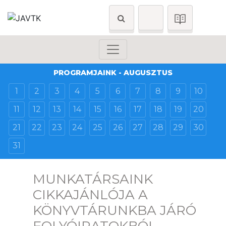
PROGRAMJAINK - AUGUSZTUS
1
2
3
4
5
6
7
8
9
10
11
12
13
14
15
16
17
18
19
20
21
22
23
24
25
26
27
28
29
30
31
MUNKATÁRSAINK
CIKKAJÁNLÓJA A
KÖNYVTÁRUNKBA JÁRÓ