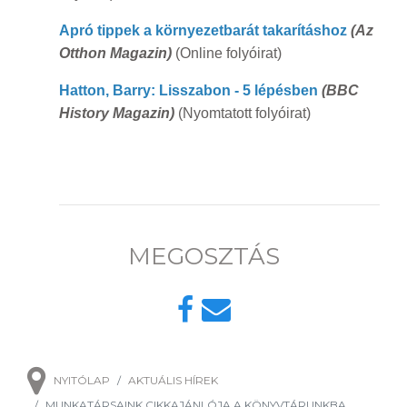
Apró tippek a környezetbarát takarításhoz
(Az
Otthon Magazin)
(Online folyóirat)
Hatton, Barry: Lisszabon - 5 lépésben
(BBC
History Magazin)
(Nyomtatott folyóirat)
MEGOSZTÁS
NYITÓLAP
AKTUÁLIS HÍREK
MUNKATÁRSAINK CIKKAJÁNLÓJA A KÖNYVTÁRUNKBA