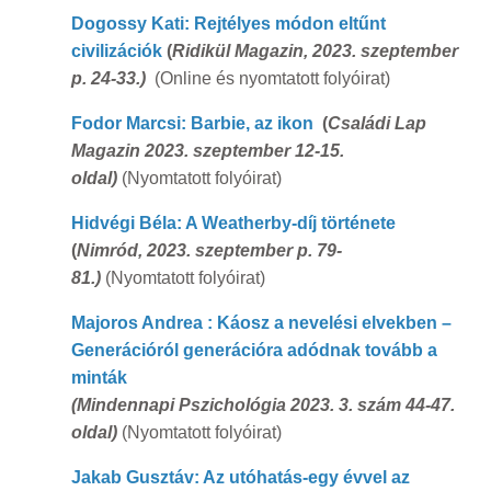
Dogossy Kati: Rejtélyes módon eltűnt
civilizációk
(
Ridikül Magazin, 2023. szeptember
p. 24-33.)
(Online és nyomtatott folyóirat)
Fodor Marcsi: Barbie, az ikon
(
Családi Lap
Magazin 2023. szeptember 12-15.
oldal)
(Nyomtatott folyóirat)
Hidvégi Béla: A Weatherby-díj története
(
Nimród, 2023. szeptember p. 79-
81.)
(Nyomtatott folyóirat)
Majoros Andrea : Káosz a nevelési elvekben –
Generációról generációra adódnak tovább a
minták
(Mindennapi Pszichológia 2023. 3. szám 44-47.
oldal)
(Nyomtatott folyóirat)
Jakab Gusztáv: Az utóhatás-egy évvel az