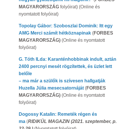
MAGYARORSZÁG
folyóirat) (Online és
nyomtatott folyóirat)
Topolay Gábor: Szoboszlai Dominik: Itt egy
AMG Merci számít hétköznapin
ak
(
FORBES
MAGYARORSZÁG)
(Online és nyomtatott
folyóirat)
G. Tóth ILda: Karanténhobbinak indult, aztán
2400 percnyi mesét rögzítettek, és üzlet lett
belőle
– ma már a szülők is szívesen hallgatják
Huzella Júlia mesecsatornáját
(
FORBES
MAGYARORSZÁG)
(Online és nyomtatott
folyóirat)
Dogossy Katalin: Remeték régen és
(
ma
RIDIKÜL MAGAZIN (2021. szeptember, p.
22-29.)
(Nyomtatott folyóirat)