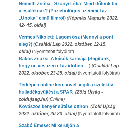
Németh Zsófia - Szőnyi Lídia: Miért dőlünk be
a csalóknak?
(Pszichológus szemmel az
„Unoka” című filmről)
(
Képmás Magazin 2022.
42- 45. oldal)
Vermes Nikolett: Lagom ősz (Mennyi a pont
elég?)
(
Családi Lap 2022. október, 12-15.
oldal)
(Nyomtatott folyóirat)
Bakos Zsuzsi: A késők karmája (Segítünk,
hogy ne vesszen el az időben …)
(Családi Lap
2022. október, 23-25. oldal)
(Nyomtatott folyóirat)
Térképes online keresővel segíti a szelektív
hulladékgyűjtést a SPAR
(Zöld Újság -
zoldujsag.hu)
(Online)
Kovászos kenyér sütése otthon
(Zöld Újság
2022. október, 20-23. oldal)
(Nyomtatott folyóirat)
Szabó Emese: Mi kerüljön a