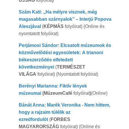
ÚJSÁG
folyóirat
)
Szám Kati:
„Ha mélyre visznek, még
magasabban szárnyalok” – Interjú Popova
Aleszjával
(
KÉPMÁS
folyóirat) (Online és
nyomtatott folyóirat)
Perjámosi Sándor: Elcsatolt múzeumok és
közművelődési egyesületek: A trianoni
békeszerződés elfeledett
következményei
(
TERMÉSZET
VILÁGA
folyóirat) (Nyomtatott folyóirat)
Berényi Marianna: Fiktív lények
múzeumai
(MúzeumCafé
folyóirat
)
(Online)
Bánát Anna: Marék Veronika - Nem hittem,
hogy a rajzaim túlélik az
ezredfordulót
(
FORBES
MAGYARORSZÁG
folyóirat) (Online és