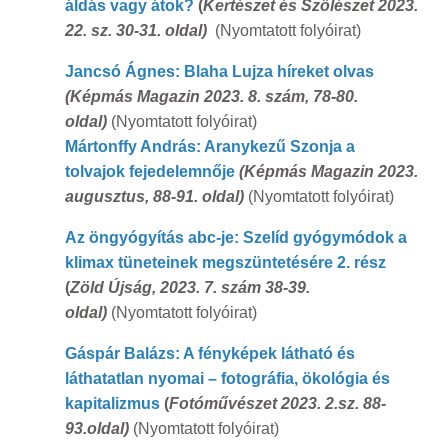
áldás vagy átok?
(
Kertészet és Szőlészet 2023.
22. sz. 30-31. oldal)
(Nyomtatott folyóirat)
Jancsó Ágnes: Blaha Lujza híreket olvas
(Képmás Magazin 2023. 8. szám, 78-80.
oldal)
(Nyomtatott folyóirat)
Mártonffy András: Aranykezű Szonja a
tolvajok fejedelemnője
(Képmás Magazin 2023.
augusztus, 88-91. oldal)
(Nyomtatott folyóirat)
Az öngyógyítás abc-je: Szelíd gyógymódok a
klimax tüneteinek megszüntetésére 2. rész
(
Zöld Újság, 2023. 7. szám 38-39.
oldal)
(Nyomtatott folyóirat)
Gáspár Balázs: A fényképek látható és
láthatatlan nyomai – fotográfia, ökológia és
kapitalizmus
(
Fotóművészet 2023. 2.sz. 88-
93.oldal)
(Nyomtatott folyóirat)