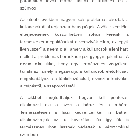
garantáltan távolt marad tőlünk a kullancs és a
szúnyog.
Az utóbbi években nagyon sok problémát okoztak a
kullancsok által terjesztett betegségek. A zöld szemlélet
elterjedésének köszönhetően sokan keresik a
természetes megoldásokat a vérszívók ellen, az egyik
ilyen „szer” a
neem olaj
, amely a kullancsok elleni harc
mellett a problémás bőrnek is igazi gyógyírt jelenthet. A
neem olaj
titka, hogy egy természetes vegyületet
tartalmaz, amely megzavarja a kullancsok életciklusát,
megakadályozza a táplálkozásukat, elveszi a kedvüket
a csípéstől, a szaporodástól.
A cikkből megtudhatjuk, hogyan kell pontosan
alkalmazni ezt a szert a bőrre és a ruhára.
Természetesen a házi kedvenceinken is bátran
alkalmazhatjuk ezt a keveréket, és így ők is
természetes úton lesznek védettek a vérszívókkal
szemben.