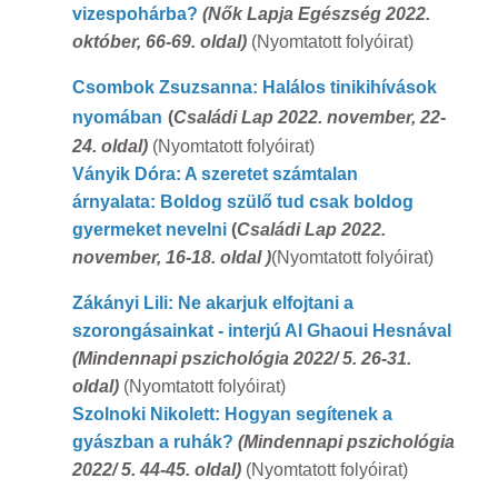
vizespohárba?
(Nők Lapja Egészség 2022.
október, 66-69. oldal)
(Nyomtatott folyóirat)
Csombok Zsuzsanna: Halálos tinikihívások
nyomában
(
Családi Lap 2022. november, 22-
24. oldal)
(Nyomtatott folyóirat)
Ványik Dóra: A szeretet számtalan
árnyalata:
Boldog szülő tud csak boldog
gyermeket nevelni
(
Családi Lap 2022.
november, 16-18. oldal )
(Nyomtatott folyóirat)
Zákányi Lili: Ne akarjuk elfojtani a
szorongásainkat - interjú Al Ghaoui Hesnával
(Mindennapi pszichológia 2022/ 5. 26-31.
oldal)
(Nyomtatott folyóirat)
Szolnoki Nikolett: Hogyan segítenek a
gyászban a ruhák?
(Mindennapi pszichológia
2022/ 5. 44-45. oldal)
(Nyomtatott folyóirat)