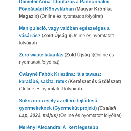
Demeter Anna: Időutazás a Pannonhalmi
Főapátsági Könyvtárban
(Magyar Krónika
Magazin)
(Online és nyomtatott folyóirat)
Manipuláció, vagy valóban egészséges a
vásárlás?
(
Zöld Újság
)(Online és nyomtatott
folyóirat)
Zero waste takarítás
(
Zöld Újság
)(Online és
nyomtatott folyóirat)
Óváryné Fabók Krisztina: Itt a tavasz:
karalábé, saláta, retek
(
Kertészet és Szőlészet
)
(Online és nyomtatott folyóirat)
Sokszoros esély az eltérő fejlődésű
gyermekeknek
(Gyermekút projekt)
(Családi
Lap, 2022. május)
(Online és nyomtatott folyóirat)
Merényi Alexandra: A kert legszebb