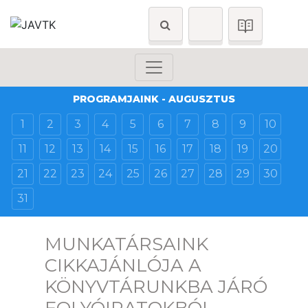
PROGRAMJAINK - AUGUSZTUS
1
2
3
4
5
6
7
8
9
10
11
12
13
14
15
16
17
18
19
20
21
22
23
24
25
26
27
28
29
30
31
MUNKATÁRSAINK
CIKKAJÁNLÓJA A
KÖNYVTÁRUNKBA JÁRÓ