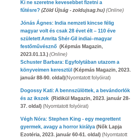
Ki ne szeretne kevesebbet fizetni a
fűtésre?
(Zöld Újság - zoldujsag.hu)
(Online)
Jónás Ágnes: India nemzeti kincse félig
magyar volt és csak 28 évet élt – 110 éve
született Amrita Shér-Gil indiai–magyar
festőművésznő
(Képmás Magazin,
2023.01.13.)
(Online)
Schuster Barbara: Egyfolytában utazom a
könyveimen keresztül
(Képmás Magazin, 2023.
január 88-90. oldal)
(Nyomtatott folyóirat)
Dogossy Kati: A bennszülöttek, a bevándorlók
és az ikszek
(Ridikül Magazin, 2023. január 28-
37. oldal)
(Nyomtatott folyóirat)
Végh Nóra: Stephen King - egy megrettent
gyermek, avagy a horror királya
(Nők Lapja
Ezotéria, 2023. január 60-61. oldal)
(Nyomtatott