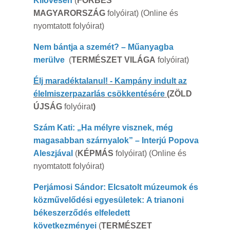
Kilövésen
(
FORBES
MAGYARORSZÁG
folyóirat) (Online és
nyomtatott folyóirat)
Nem bántja a szemét? – Műanyagba
merülve
(
TERMÉSZET VILÁGA
folyóirat)
Élj maradéktalanul! - Kampány indult az
élelmiszerpazarlás csökkentésére
(ZÖLD
ÚJSÁG
folyóirat
)
Szám Kati:
„Ha mélyre visznek, még
magasabban szárnyalok” – Interjú Popova
Aleszjával
(
KÉPMÁS
folyóirat) (Online és
nyomtatott folyóirat)
Perjámosi Sándor: Elcsatolt múzeumok és
közművelődési egyesületek: A trianoni
békeszerződés elfeledett
következményei
(
TERMÉSZET