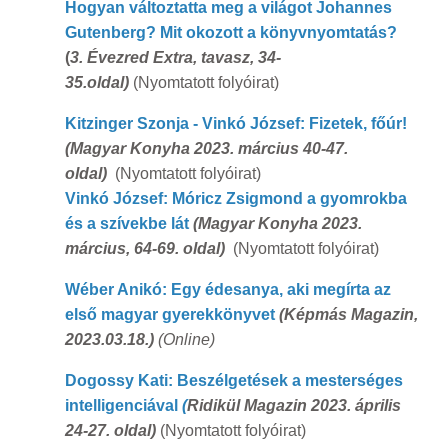
Hogyan változtatta meg a világot Johannes
Gutenberg? Mit okozott a könyvnyomtatás?
(
3. Évezred Extra, tavasz, 34-
35.oldal)
(Nyomtatott folyóirat)
Kitzinger Szonja - Vinkó József: Fizetek, főúr!
(Magyar Konyha 2023. március 40-47.
oldal)
(Nyomtatott folyóirat)
Vinkó József: Móricz Zsigmond a gyomrokba
és a szívekbe lát
(
Magyar Konyha 2023.
március, 64-69. oldal)
(Nyomtatott folyóirat)
Wéber Anikó: Egy édesanya, aki megírta az
első magyar gyerekkönyvet
(Képmás Magazin,
2023.03.18.)
(Online)
Dogossy Kati: Beszélgetések a mesterséges
intelligenciával
(
Ridikül Magazin 2023. április
24-27. oldal)
(Nyomtatott folyóirat)