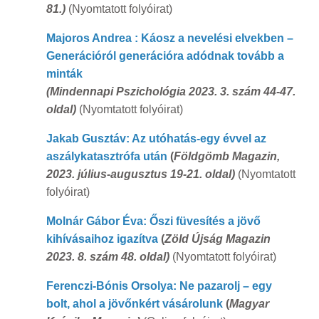
81.)
(Nyomtatott folyóirat)
Majoros Andrea : Káosz a nevelési elvekben –
Generációról generációra adódnak tovább a
minták
(Mindennapi Pszichológia 2023. 3. szám 44-47.
oldal)
(Nyomtatott folyóirat)
Jakab Gusztáv: Az utóhatás-egy évvel az
aszálykatasztrófa után
(
Földgömb Magazin,
2023. július-augusztus 19-21. oldal)
(Nyomtatott
folyóirat)
Molnár Gábor Éva: Őszi füvesítés a jövő
kihívásaihoz igazítva
(
Zöld Újság Magazin
2023. 8. szám 48. oldal)
(Nyomtatott folyóirat)
Ferenczi-Bónis Orsolya: Ne pazarolj – egy
bolt, ahol a jövőnkért vásárolunk
(
Magyar