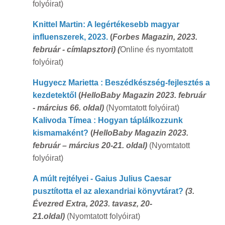
folyóirat)
Knittel Martin: A legértékesebb magyar
influenszerek, 2023.
(
Forbes Magazin, 2023.
február - címlapsztori) (
Online és nyomtatott
folyóirat)
Hugyecz Marietta : Beszédkészség-fejlesztés a
kezdetektől
(
HelloBaby Magazin 2023. február
- március 66. oldal)
(Nyomtatott folyóirat)
Kalivoda Tímea : Hogyan táplálkozzunk
kismamaként?
(
HelloBaby Magazin 2023.
február – március 20-21. oldal)
(Nyomtatott
folyóirat)
A múlt rejtélyei - Gaius Julius Caesar
pusztította el az alexandriai könyvtárat?
(
3.
Évezred Extra, 2023. tavasz, 20-
21.oldal)
(Nyomtatott folyóirat)