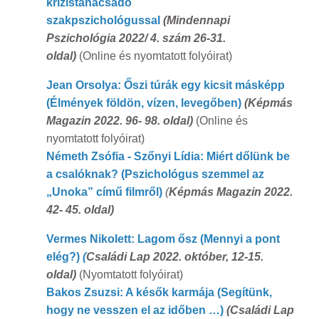
krízistanácsadó
szakpszichológussal
(Mindennapi
Pszichológia 2022/ 4. szám 26-31.
oldal)
(Online és nyomtatott folyóirat)
Jean Orsolya: Őszi túrák egy kicsit másképp
(Élmények földön, vízen, levegőben)
(Képmás
Magazin 2022. 96- 98. oldal)
(Online és
nyomtatott folyóirat)
Németh Zsófia - Szőnyi Lídia: Miért dőlünk be
a csalóknak?
(Pszichológus szemmel az
„Unoka” című filmről)
(
Képmás Magazin 2022.
42- 45. oldal)
Vermes Nikolett: Lagom ősz (Mennyi a pont
elég?)
(
Családi Lap 2022. október, 12-15.
oldal)
(Nyomtatott folyóirat)
Bakos Zsuzsi: A késők karmája (Segítünk,
hogy ne vesszen el az időben …)
(Családi Lap