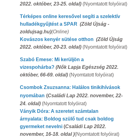
2022. október, 23-25. oldal)
(Nyomtatott folyóirat)
Térképes online keresővel segíti a szelektív
hulladékgyűjtést a SPAR
(Zöld Újság -
zoldujsag.hu)
(Online)
Kovászos kenyér sütése otthon
(Zöld Újság
2022. október, 20-23. oldal)
(Nyomtatott folyóirat)
Szabó Emese: Mi kerüljön a
vizespohárba?
(Nők Lapja Egészség 2022.
október, 66-69. oldal)
(Nyomtatott folyóirat)
Csombok Zsuzsanna: Halálos tinikihívások
nyomában
(
Családi Lap 2022. november, 22-
24. oldal)
(Nyomtatott folyóirat)
Ványik Dóra: A szeretet számtalan
árnyalata:
Boldog szülő tud csak boldog
gyermeket nevelni
(
Családi Lap 2022.
november, 16-18. oldal )
(Nyomtatott folyóirat)