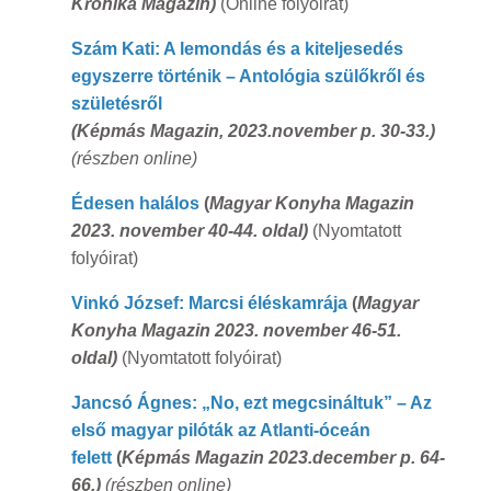
Krónika Magazin)
(Online folyóirat)
Szám Kati: A lemondás és a kiteljesedés
egyszerre történik – Antológia szülőkről és
születésről
(Képmás Magazin, 2023.november p. 30-33.)
(részben online)
Édesen halálos
(
Magyar Konyha Magazin
2023. november 40-44. oldal)
(Nyomtatott
folyóirat)
Vinkó József: Marcsi éléskamrája
(
Magyar
Konyha Magazin 2023. november 46-51.
oldal)
(Nyomtatott folyóirat)
Jancsó Ágnes: „No, ezt megcsináltuk” – Az
első magyar pilóták az Atlanti-óceán
felett
(
Képmás Magazin 2023.december p. 64-
66.)
(részben online)