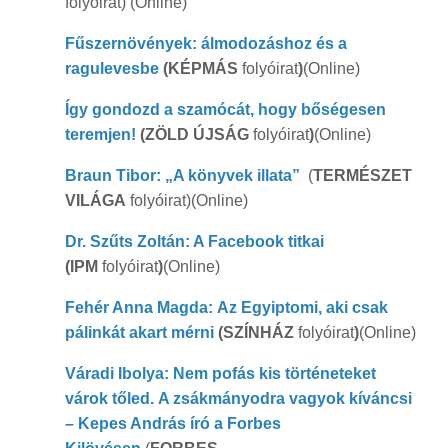
folyóirat) (Online)
Fűszernövények: álmodozáshoz és a
ragulevesbe
(KÉPMÁS
folyóirat
)
(Online)
Így gondozd a szamócát, hogy bőségesen
teremjen!
(ZÖLD ÚJSÁG
folyóirat
)
(Online)
Braun Tibor: „A könyvek illata”
(
TERMÉSZET
VILÁGA
folyóirat)(Online)
Dr. Szűts Zoltán: A Facebook titkai
(IPM
folyóirat
)
(Online)
Fehér Anna Magda: Az Egyiptomi, aki csak
pálinkát akart mérni
(SZÍNHÁZ
folyóirat
)
(Online)
Váradi Ibolya: Nem pofás kis történeteket
várok tőled. A zsákmányodra vagyok kíváncsi
– Kepes András író a Forbes