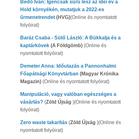
Bedő Iván: Igencsak sűrű lesz az idei év a
Hold környékén, mutatjuk a 2022-es
űrmenetrendet
(HVG)
(Online és nyomtatott
folyóirat)
Baráz Csaba - Sütő László: A Bükkalja és a
kaptárkövek
(A Földgömb)
(Online és
nyomtatott folyóirat)
Demeter Anna: Időutazás a Pannonhalmi
Főapátsági Könyvtárban
(Magyar Krónika
Magazin)
(Online és nyomtatott folyóirat)
Manipuláció, vagy valóban egészséges a
vásárlás?
(
Zöld Újság
)(Online és nyomtatott
folyóirat)
Zero waste takarítás
(
Zöld Újság
)(Online és
nyomtatott folyóirat)