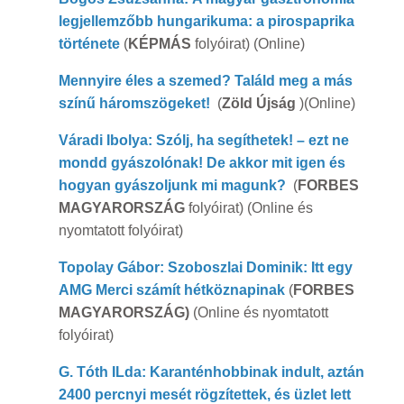
legjellemzőbb hungarikuma: a pirospaprika
története
(
KÉPMÁS
folyóirat) (Online)
Mennyire éles a szemed? Találd meg a más
színű háromszögeket!
(
Zöld Újság
)(Online)
Váradi Ibolya: Szólj, ha segíthetek! – ezt ne
mondd gyászolónak! De akkor mit igen és
hogyan gyászoljunk mi magunk?
(
FORBES
MAGYARORSZÁG
folyóirat) (Online és
nyomtatott folyóirat)
Topolay Gábor: Szoboszlai Dominik: Itt egy
AMG Merci számít hétköznapin
ak
(
FORBES
MAGYARORSZÁG)
(Online és nyomtatott
folyóirat)
G. Tóth ILda: Karanténhobbinak indult, aztán
2400 percnyi mesét rögzítettek, és üzlet lett