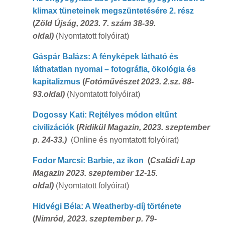
klimax tüneteinek megszüntetésére 2. rész
(
Zöld Újság, 2023. 7. szám 38-39.
oldal)
(Nyomtatott folyóirat)
Gáspár Balázs: A fényképek látható és
láthatatlan nyomai – fotográfia, ökológia és
kapitalizmus
(
Fotóművészet 2023. 2.sz. 88-
93.oldal)
(Nyomtatott folyóirat)
Dogossy Kati: Rejtélyes módon eltűnt
civilizációk
(
Ridikül Magazin, 2023. szeptember
p. 24-33.)
(Online és nyomtatott folyóirat)
Fodor Marcsi: Barbie, az ikon
(
Családi Lap
Magazin 2023. szeptember 12-15.
oldal)
(Nyomtatott folyóirat)
Hidvégi Béla: A Weatherby-díj története
(
Nimród, 2023. szeptember p. 79-