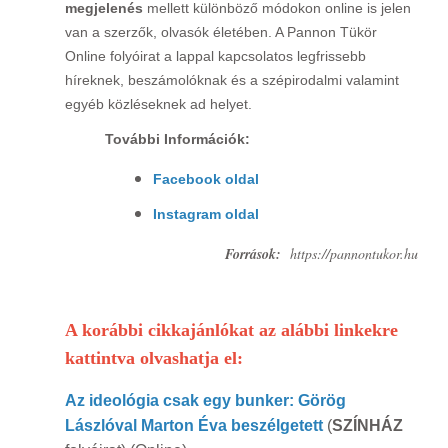
megjelenés
mellett különböző módokon online is jelen
van a szerzők, olvasók életében. A Pannon Tükör
Online folyóirat a lappal kapcsolatos legfrissebb
híreknek, beszámolóknak és a szépirodalmi valamint
egyéb közléseknek ad helyet.
További Információk:
Facebook oldal
Instagram oldal
Források:
https://pannontukor.hu
A korábbi cikkajánlókat az alábbi linkekre
kattintva olvashatja el:
Az ideológia csak egy bunker: Görög
Lászlóval Marton Éva beszélgetett
(
SZÍNHÁZ