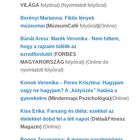
VILÁGA
folyóirat) (Nyomtatott folyóirat)
Berényi Marianna: Fiktív lények
múzeumai
(MúzeumCafé
folyóirat
)
(Online)
Bánát Anna: Marék Veronika - Nem hittem,
hogy a rajzaim túlélik az
ezredfordulót
(
FORBES
MAGYARORSZÁG
folyóirat) (Online és
nyomtatott folyóirat)
Konok Veronika – Peres Krisztina: Hagyjam
vagy ne hagyjam? A „kütyüzés” hatása a
gyerekekre
(Mindennapi Pszichológia)
(Online)
Kiss Erika: Farsang és diéta: ezekkel az
ételekkel dobd fel a téli napot
(
Diéta&Fitnesz
Magazin)
(Online)
Bogos Zsuzsanna: A magyar gasztronómia