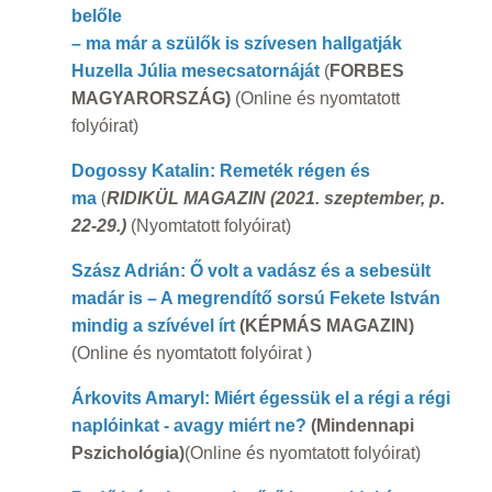
belőle
– ma már a szülők is szívesen hallgatják
Huzella Júlia mesecsatornáját
(
FORBES
MAGYARORSZÁG)
(Online és nyomtatott
folyóirat)
Dogossy Katalin: Remeték régen és
(
ma
RIDIKÜL MAGAZIN (2021. szeptember, p.
22-29.)
(Nyomtatott folyóirat)
Szász Adrián: Ő volt a vadász és a sebesült
madár is – A megrendítő sorsú Fekete István
mindig a szívével írt
(KÉPMÁS MAGAZIN)
(Online és nyomtatott folyóirat )
Árkovits Amaryl: Miért égessük el a régi a régi
naplóinkat - avagy miért ne?
(Mindennapi
Pszichológia)
(Online és nyomtatott folyóirat)