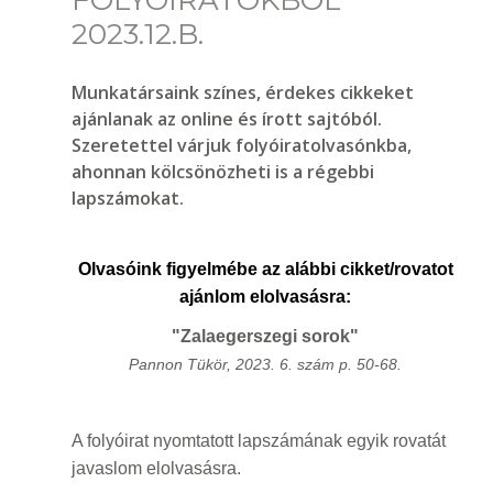
FOLYÓIRATOKBÓL
2023.12.B.
Munkatársaink színes, érdekes cikkeket
ajánlanak az online és írott sajtóból.
Szeretettel várjuk folyóiratolvasónkba,
ahonnan kölcsönözheti is a régebbi
lapszámokat.
Olvasóink figyelmébe az alábbi cikket/rovatot
ajánlom elolvasásra:
"Zalaegerszegi sorok"
Pannon Tükör, 2023. 6. szám p. 50-68.
A folyóirat nyomtatott lapszámának egyik rovatát
javaslom elolvasásra.