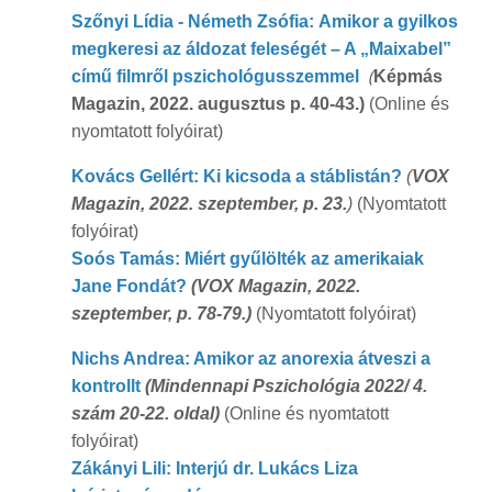
Szőnyi Lídia - Németh Zsófia: Amikor a gyilkos
megkeresi az áldozat feleségét – A „Maixabel”
(
című filmről pszichológusszemmel
Képmás
Magazin, 2022. augusztus p. 40-43.)
(Online és
nyomtatott folyóirat)
Kovács Gellért: Ki kicsoda a stáblistán?
(
VOX
Magazin, 2022. szeptember, p. 23.
)
(Nyomtatott
folyóirat)
Soós Tamás: Miért gyűlölték az amerikaiak
Jane Fondát?
(VOX Magazin, 2022.
szeptember, p. 78-79.)
(Nyomtatott folyóirat)
Nichs Andrea: Amikor az anorexia átveszi a
kontrollt
(Mindennapi Pszichológia 2022/ 4.
szám 20-22. oldal)
(Online és nyomtatott
folyóirat)
Zákányi Lili: Interjú dr. Lukács Liza