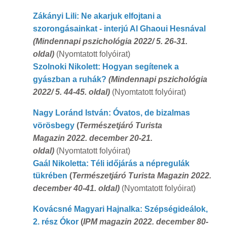
Zákányi Lili: Ne akarjuk elfojtani a
szorongásainkat - interjú Al Ghaoui Hesnával
(Mindennapi pszichológia 2022/ 5. 26-31.
oldal)
(Nyomtatott folyóirat)
Szolnoki Nikolett: Hogyan segítenek a
gyászban a ruhák?
(Mindennapi pszichológia
2022/ 5. 44-45. oldal)
(Nyomtatott folyóirat)
Nagy Loránd István: Óvatos, de bizalmas
vörösbegy
(
Természetjáró Turista
Magazin 2022. december 20-21.
oldal)
(Nyomtatott folyóirat)
Gaál Nikoletta: Téli időjárás a népregulák
tükrében
(
Természetjáró Turista Magazin 2022.
december 40-41. oldal)
(Nyomtatott folyóirat)
Kovácsné Magyari Hajnalka: Szépségideálok,
2. rész Ókor
(
IPM magazin 2022. december 80-