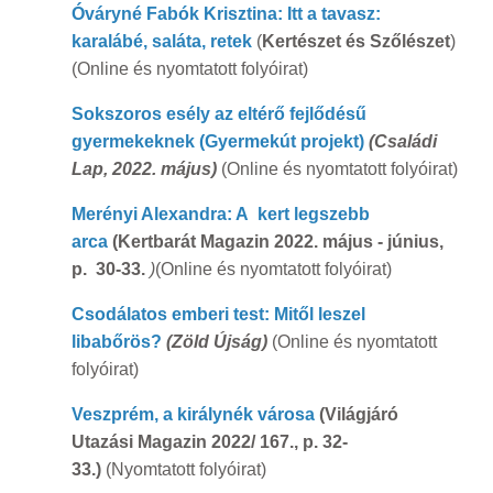
Óváryné Fabók Krisztina: Itt a tavasz:
karalábé, saláta, retek
(
Kertészet és Szőlészet
)
(Online és nyomtatott folyóirat)
Sokszoros esély az eltérő fejlődésű
gyermekeknek
(Gyermekút projekt)
(Családi
Lap, 2022. május)
(Online és nyomtatott folyóirat)
Merényi Alexandra: A kert legszebb
arca
(Kertbarát Magazin 2022. május - június,
p. 30-33.
)
(Online és nyomtatott folyóirat)
Csodálatos emberi test: Mitől leszel
libabőrös?
(Zöld Újság)
(Online és nyomtatott
folyóirat)
Veszprém, a királynék városa
(Világjáró
Utazási Magazin 2022/ 167., p. 32-
33.)
(Nyomtatott folyóirat)