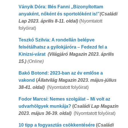
Ványik Dóra: Illés Fanni „Bizonyítottam
anyaként, nőként és sportolóként is!”
(
Családi
Lap 2023. április 8-11. oldal)
(Nyomtatott
folyóirat)
Teszkó Szilvia: A rondellán belépve
felsétálhatsz a gyilokjáróra – Fedezd fel a
Kinizsi-várat
(
Világjáró Magazin 2023. április
15.)
(Online)
Bakó Botond: 2023-ban az év emlőse a
vakond
(
Állatvilág Magazin 2023. május-július
38-41. oldal)
(Nyomtatott folyóirat)
Fodor Marcsi: Nemes szolgálat – Mi volt az
udvarhölgyek munkája?
(
Családi Lap Magazin
2023. május 36-39. oldal)
(Nyomtatott folyóirat)
10 tipp a fogyasztás csökkentésére
(
Családi