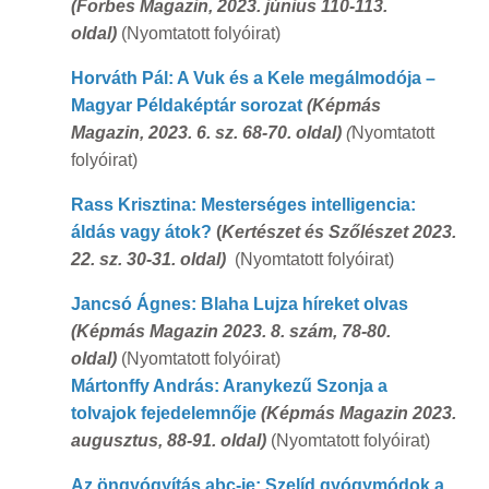
(
Forbes Magazin, 2023. június 110-113.
oldal)
(Nyomtatott folyóirat)
Horváth Pál: A Vuk és a Kele megálmodója –
Magyar Példaképtár sorozat
(
Képmás
Magazin, 2023. 6. sz. 68-70. oldal)
(
Nyomtatott
folyóirat)
Rass Krisztina: Mesterséges intelligencia:
áldás vagy átok?
(
Kertészet és Szőlészet 2023.
22. sz. 30-31. oldal)
(Nyomtatott folyóirat)
Jancsó Ágnes: Blaha Lujza híreket olvas
(Képmás Magazin 2023. 8. szám, 78-80.
oldal)
(Nyomtatott folyóirat)
Mártonffy András: Aranykezű Szonja a
tolvajok fejedelemnője
(Képmás Magazin 2023.
augusztus, 88-91. oldal)
(Nyomtatott folyóirat)
Az öngyógyítás abc-je: Szelíd gyógymódok a