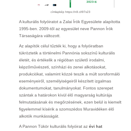
címlapkép
https://n9.cl/97s23
A kulturális folyóiratot a Zalai Írók Egyesülete alapította
1995-ben. 2009-től az egyesület neve Pannon Írók
Társaságára változott.
Az alapítók célul tűzték ki, hogy a folyóiratban
tükröztetik a történelmi Pannónia sokszínű kulturális
életét, és értékelik a régióban születő irodalmi,
képzőművészeti, színházi és zenei alkotásokat,
produkciókat, valamint közzé teszik a múlt sorsformáló
eseményeiről, személyiségeiről készített izgalmas
dokumentumokat, tanulmányokat. Fontos szerepet
szántak a határokon kívül élő magyarság kultúrája
felmutatásának és megőrzésének, ezen belül is kiemelt
figyelemmel kísérik a szomszédos Muravidéken élő
alkotók munkásságát.
A Pannon Tükör kulturális folyóirat az
évi hat