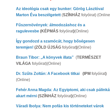
Az ideológia csak egy bunker: Görög Lászlóval
Marton Éva beszélgetett
(
SZÍNHÁZ
folyóirat) (Online
Fűszernövények: álmodozáshoz és a
ragulevesbe
(KÉPMÁS
folyóirat
)
(Online)
Így gondozd a szamócát, hogy bőségesen
teremjen!
(ZÖLD ÚJSÁG
folyóirat
)
(Online)
Braun Tibor: „A könyvek illata”
(
TERMÉSZET
VILÁGA
folyóirat)(Online)
Dr. Szűts Zoltán: A Facebook titkai
(IPM
folyóirat
)
(Online)
Fehér Anna Magda: Az Egyiptomi, aki csak pálinká
akart mérni
(SZÍNHÁZ
folyóirat
)
(Online)
Váradi Ibolya: Nem pofás kis történeteket várok