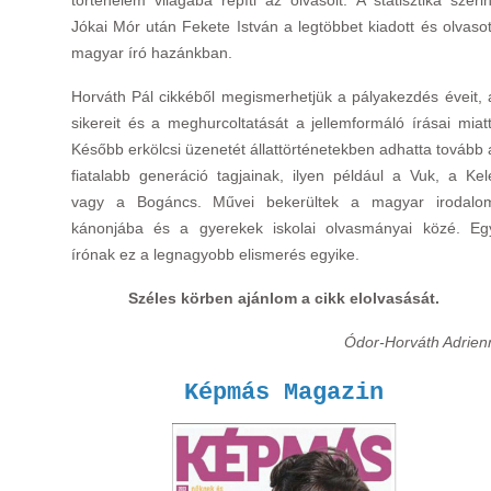
történelem világába repíti az olvasóit. A statisztika szerin
Jókai Mór után Fekete István a legtöbbet kiadott és olvasot
magyar író hazánkban.
Horváth Pál cikkéből megismerhetjük a pályakezdés éveit, 
sikereit és a meghurcoltatását a jellemformáló írásai miatt
Később erkölcsi üzenetét állattörténetekben adhatta tovább 
fiatalabb generáció tagjainak, ilyen például a Vuk, a Kel
vagy a Bogáncs. Művei bekerültek a magyar irodalo
kánonjába és a gyerekek iskolai olvasmányai közé. Eg
írónak ez a legnagyobb elismerés egyike.
Széles körben ajánlom a cikk elolvasását.
Ódor-Horváth Adrien
Képmás Magazin