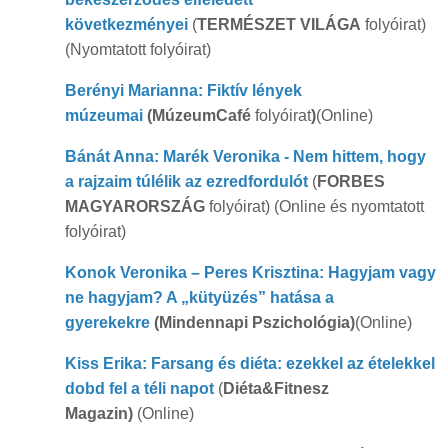
következményei
(
TERMÉSZET VILÁGA
folyóirat)
(Nyomtatott folyóirat)
Berényi Marianna: Fiktív lények
múzeumai
(MúzeumCafé
folyóirat
)
(Online)
Bánát Anna: Marék Veronika - Nem hittem, hogy
a rajzaim túlélik az ezredfordulót
(
FORBES
MAGYARORSZÁG
folyóirat) (Online és nyomtatott
folyóirat)
Konok Veronika – Peres Krisztina: Hagyjam vagy
ne hagyjam? A „kütyüzés” hatása a
gyerekekre
(Mindennapi Pszichológia)
(Online)
Kiss Erika: Farsang és diéta: ezekkel az ételekkel
dobd fel a téli napot
(
Diéta&Fitnesz
Magazin)
(Online)