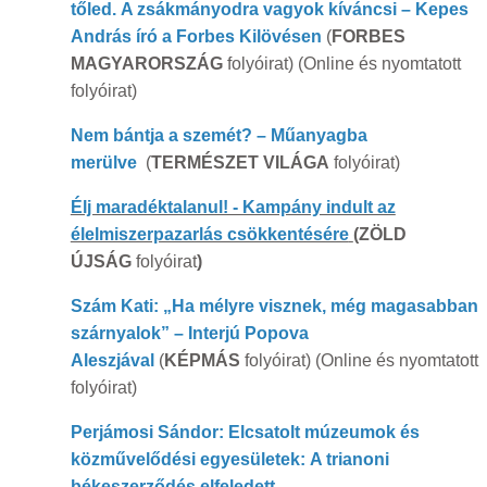
tőled. A zsákmányodra vagyok kíváncsi – Kepes
András író a Forbes Kilövésen
(
FORBES
MAGYARORSZÁG
folyóirat) (Online és nyomtatott
folyóirat)
Nem bántja a szemét? – Műanyagba
merülve
(
TERMÉSZET VILÁGA
folyóirat)
Élj maradéktalanul! - Kampány indult az
élelmiszerpazarlás csökkentésére
(ZÖLD
ÚJSÁG
folyóirat
)
Szám Kati:
„Ha mélyre visznek, még magasabban
szárnyalok” – Interjú Popova
Aleszjával
(
KÉPMÁS
folyóirat) (Online és nyomtatott
folyóirat)
Perjámosi Sándor: Elcsatolt múzeumok és
közművelődési egyesületek: A trianoni
békeszerződés elfeledett