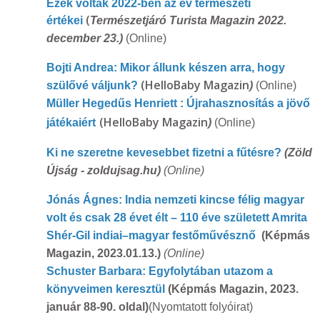
Ezek voltak 2022-ben az év természeti
(
értékei
Természetjáró Turista Magazin 2022.
december 23.)
(Online)
Bojti Andrea: Mikor állunk készen arra, hogy
(HelloBaby Magazin
szülővé váljunk?
)
(Online)
Müller Hegedűs Henriett : Újrahasznosítás a jövő
(HelloBaby Magazin
játékaiért
)
(Online)
Ki ne szeretne kevesebbet fizetni a fűtésre?
(Zöld
Újság - zoldujsag.hu)
(Online)
Jónás Ágnes: India nemzeti kincse félig magyar
volt és csak 28 évet élt – 110 éve született Amrita
Shér-Gil indiai–magyar festőművésznő
(Képmás
Magazin, 2023.01.13.)
(Online)
Schuster Barbara: Egyfolytában utazom a
könyveimen keresztül
(Képmás Magazin, 2023.
január 88-90. oldal)
(Nyomtatott folyóirat)