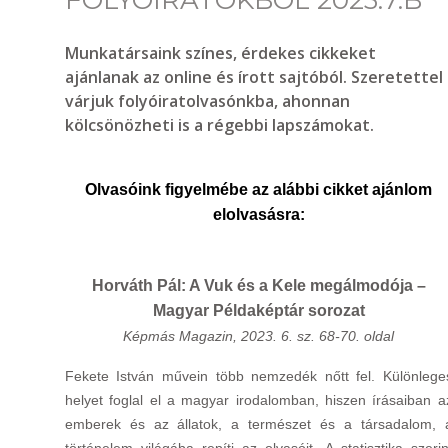
FOLYÓIRATOKBÓL 2023.7.B
Munkatársaink színes, érdekes cikkeket
ajánlanak az online és írott sajtóból. Szeretettel
várjuk folyóiratolvasónkba, ahonnan
kölcsönözheti is a régebbi lapszámokat.
Olvasóink figyelmébe az alábbi cikket ajánlom
elolvasásra:
Horváth Pál: A Vuk és a Kele megálmodója –
Magyar Példaképtár sorozat
Képmás Magazin, 2023. 6. sz. 68-70. oldal
Fekete István művein több nemzedék nőtt fel. Különlege
helyet foglal el a magyar irodalomban, hiszen írásaiban a
emberek és az állatok, a természet és a társadalom, 