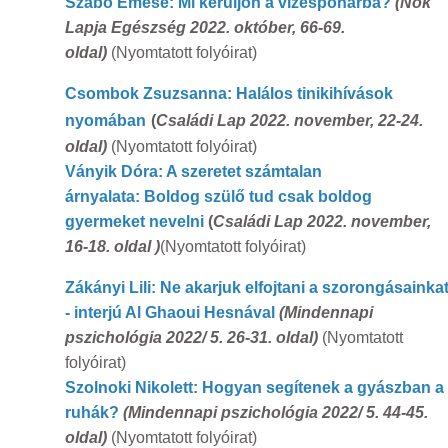
Szabó Emese: Mi kerüljön a vizespohárba?
(Nők
Lapja Egészség 2022. október, 66-69.
oldal)
(Nyomtatott folyóirat)
Csombok Zsuzsanna: Halálos tinikihívások
nyomában
(
Családi Lap 2022. november, 22-24.
oldal)
(Nyomtatott folyóirat)
Ványik Dóra: A szeretet számtalan
árnyalata:
Boldog szülő tud csak boldog
gyermeket nevelni
(
Családi Lap 2022. november,
16-18. oldal )
(Nyomtatott folyóirat)
Zákányi Lili: Ne akarjuk elfojtani a szorongásainka
- interjú Al Ghaoui Hesnával
(Mindennapi
pszichológia 2022/ 5. 26-31. oldal)
(Nyomtatott
folyóirat)
Szolnoki Nikolett: Hogyan segítenek a gyászban a
ruhák?
(Mindennapi pszichológia 2022/ 5. 44-45.
oldal)
(Nyomtatott folyóirat)