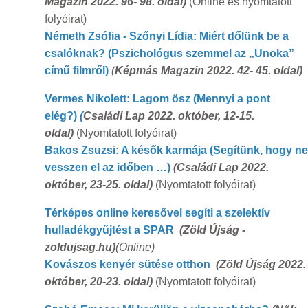
Magazin 2022. 96- 98. oldal)
(Online és nyomtatott
folyóirat)
Németh Zsófia - Szőnyi Lídia: Miért dőlünk be a
csalóknak?
(Pszichológus szemmel az „Unoka”
című filmről)
(
Képmás Magazin 2022. 42- 45. oldal)
Vermes Nikolett: Lagom ősz (Mennyi a pont
elég?)
(
Családi Lap 2022. október, 12-15.
oldal)
(Nyomtatott folyóirat)
Bakos Zsuzsi: A késők karmája (Segítünk, hogy ne
vesszen el az időben …)
(Családi Lap 2022.
október, 23-25. oldal)
(Nyomtatott folyóirat)
Térképes online keresővel segíti a szelektív
hulladékgyűjtést a SPAR
(Zöld Újság -
zoldujsag.hu)
(Online)
Kovászos kenyér sütése otthon
(Zöld Újság 2022.
október, 20-23. oldal)
(Nyomtatott folyóirat)