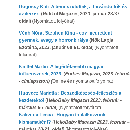
Dogossy Kati: A bennszülöttek, a bevándorlók és
az ikszek
(Ridikül Magazin, 2023. január 28-37.
oldal)
(Nyomtatott folyóirat)
Végh Nóra: Stephen King - egy megrettent
gyermek, avagy a horror királya
(Nők Lapja
Ezotéria, 2023. január 60-61. oldal)
(Nyomtatott
folyóirat)
Knittel Martin: A legértékesebb magyar
influenszerek, 2023.
(
Forbes Magazin, 2023. februá
- címlapsztori) (
Online és nyomtatott folyóirat)
Hugyecz Marietta : Beszédkészség-fejlesztés a
kezdetektől
(
HelloBaby Magazin 2023. február -
március 66. oldal)
(Nyomtatott folyóirat)
Kalivoda Tímea : Hogyan táplálkozzunk
kismamaként?
(
HelloBaby Magazin 2023. február –
március 20-21. oldal)
(Nyomtatott folyóirat)