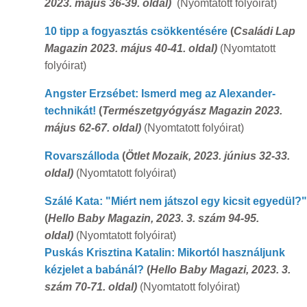
2023. május 36-39. oldal)
(Nyomtatott folyóirat)
10 tipp a fogyasztás csökkentésére
(
Családi Lap
Magazin 2023. május 40-41. oldal)
(Nyomtatott
folyóirat)
Angster Erzsébet: Ismerd meg az Alexander-
technikát!
(
Természetgyógyász Magazin 2023.
május 62-67. oldal)
(Nyomtatott folyóirat)
Rovarszálloda
(
Ötlet Mozaik, 2023. június 32-33.
oldal)
(Nyomtatott folyóirat)
Szálé Kata: "Miért nem játszol egy kicsit egyedül?"
(
Hello Baby Magazin, 2023. 3. szám 94-95.
oldal)
(Nyomtatott folyóirat)
Puskás Krisztina Katalin: Mikortól használjunk
kézjelet a babánál?
(
Hello Baby Magazi, 2023. 3.
szám 70-71. oldal)
(Nyomtatott folyóirat)