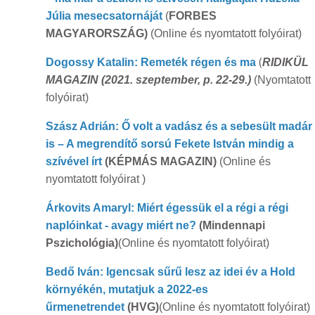
Júlia mesecsatornáját
(
FORBES
MAGYARORSZÁG)
(Online és nyomtatott folyóirat)
(
Dogossy Katalin: Remeték régen és ma
RIDIKÜL
MAGAZIN (2021. szeptember, p. 22-29.)
(Nyomtatott
folyóirat)
Szász Adrián: Ő volt a vadász és a sebesült madár
is – A megrendítő sorsú Fekete István mindig a
szívével írt
(KÉPMÁS MAGAZIN)
(Online és
nyomtatott folyóirat )
Árkovits Amaryl: Miért égessük el a régi a régi
naplóinkat - avagy miért ne?
(Mindennapi
Pszichológia)
(Online és nyomtatott folyóirat)
Bedő Iván: Igencsak sűrű lesz az idei év a Hold
környékén, mutatjuk a 2022-es
űrmenetrendet
(HVG)
(Online és nyomtatott folyóirat)