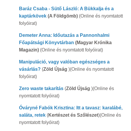
Baráz Csaba - Sütő László: A Bükkalja és a
kaptárkövek
(A Földgömb)
(Online és nyomtatott
folyóirat)
Demeter Anna: Időutazás a Pannonhalmi
Főapátsági Könyvtárban
(Magyar Krónika
Magazin)
(Online és nyomtatott folyóirat)
Manipuláció, vagy valóban egészséges a
vásárlás?
(
Zöld Újság
)(Online és nyomtatott
folyóirat)
Zero waste takarítás
(
Zöld Újság
)(Online és
nyomtatott folyóirat)
Óváryné Fabók Krisztina: Itt a tavasz: karalábé,
saláta, retek
(
Kertészet és Szőlészet
)(Online és
nyomtatott folyóirat)