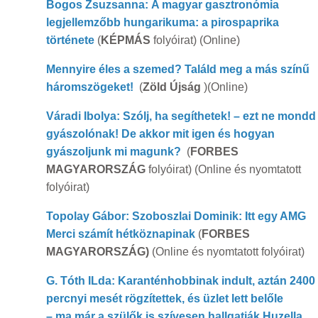
Bogos Zsuzsanna: A magyar gasztronómia
legjellemzőbb hungarikuma: a pirospaprika
története
(
KÉPMÁS
folyóirat) (Online)
Mennyire éles a szemed? Találd meg a más színű
háromszögeket!
(
Zöld Újság
)(Online)
Váradi Ibolya: Szólj, ha segíthetek! – ezt ne mondd
gyászolónak! De akkor mit igen és hogyan
gyászoljunk mi magunk?
(
FORBES
MAGYARORSZÁG
folyóirat) (Online és nyomtatott
folyóirat)
Topolay Gábor: Szoboszlai Dominik: Itt egy AMG
Merci számít hétköznapin
ak
(
FORBES
MAGYARORSZÁG)
(Online és nyomtatott folyóirat)
G. Tóth ILda: Karanténhobbinak indult, aztán 2400
percnyi mesét rögzítettek, és üzlet lett belőle
– ma már a szülők is szívesen hallgatják Huzella