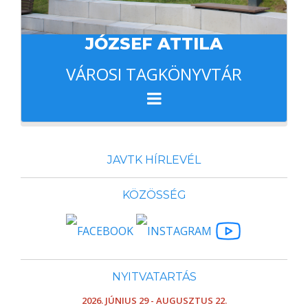
JÓZSEF ATTILA
VÁROSI TAGKÖNYVTÁR
JAVTK HÍRLEVÉL
KÖZÖSSÉG
NYITVATARTÁS
2026. JÚNIUS 29 - AUGUSZTUS 22.