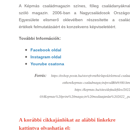
A Képmás családmagazin színes, főleg családanyákna
szóló magazin. 2006-ban a Nagycsaládosok Országo
Egyesülete elismerő oklevélben részesítette a család
értékek felmutatásáért és konzekvens képviseletéért.
További Információk:
Facebook oldal
Instagram oldal
Yourube csatona
Forrás:
https://eshop.posta.hu/storefront/hirlapok/eletmod-csala
otthon/kepmas-csaladmagazin/prodB049380.htm
https://kepmas.hu/sites/default/files/202
03/Kepmas%20print%20magazin%20mediaajanlat%202022_.pd
A korábbi cikkajánlókat az alábbi linkekre
kattintva olvashatja el: