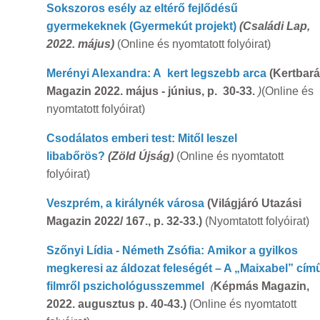
Sokszoros esély az eltérő fejlődésű
gyermekeknek
(Gyermekút projekt)
(Családi Lap,
2022. május)
(Online és nyomtatott folyóirat)
Merényi Alexandra: A kert legszebb arca
(Kertbará
Magazin 2022. május - június, p. 30-33.
)
(Online és
nyomtatott folyóirat)
Csodálatos emberi test: Mitől leszel
libabőrös?
(Zöld Újság)
(Online és nyomtatott
folyóirat)
Veszprém, a királynék városa
(Világjáró Utazási
Magazin 2022/ 167., p. 32-33.)
(Nyomtatott folyóirat)
Szőnyi Lídia - Németh Zsófia: Amikor a gyilkos
megkeresi az áldozat feleségét – A „Maixabel” cím
(
filmről pszichológusszemmel
Képmás Magazin,
2022. augusztus p. 40-43.)
(Online és nyomtatott