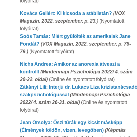
folyóirat)
Kovács Gellért: Ki kicsoda a stáblistán?
(
VOX
Magazin, 2022. szeptember, p. 23.
)
(Nyomtatott
folyóirat)
Soós Tamás: Miért gyűlölték az amerikaiak Jane
Fondát?
(VOX Magazin, 2022. szeptember, p. 78-
79.)
(Nyomtatott folyóirat)
Nichs Andrea: Amikor az anorexia átveszi a
kontrollt
(Mindennapi Pszichológia 2022/ 4. szám
20-22. oldal)
(Online és nyomtatott folyóirat)
Zákányi Lili: Interjú dr. Lukács Liza krízistanácsad
szakpszichológussal
(Mindennapi Pszichológia
2022/ 4. szám 26-31. oldal)
(Online és nyomtatott
folyóirat)
Jean Orsolya: Őszi túrák egy kicsit másképp
(Élmények földön, vízen, levegőben)
(Képmás