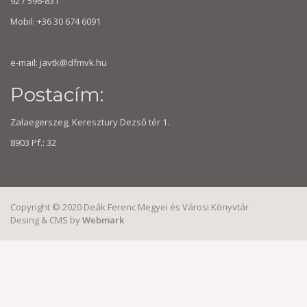
92 / 596-831
Mobil: +36 30 674 6091
e-mail:
javtk@dfmvk.hu
Postacím:
Zalaegerszeg, Keresztury Dezső tér 1.
8903 Pf.: 32
Copyright © 2020 Deák Ferenc Megyei és Városi Könyvtár
Desing & CMS by
Webmark