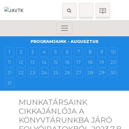
PROGRAMJAINK - AUGUSZTUS
1
2
3
4
5
6
7
8
9
10
11
12
13
14
15
16
17
18
19
20
21
22
23
24
25
26
27
28
29
30
31
MUNKATÁRSAINK
CIKKAJÁNLÓJA A
KÖNYVTÁRUNKBA JÁRÓ