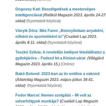
Dogossy Kati: Beszélgetések a mesterséges
intelligenciával
(
Ridikül Magazin 2023. április 24-27
oldal)
(Nyomtatott folyóirat)
Ványik Dóra: Illés Fanni „Bizonyítottam anyaként,
nőként és sportolóként is!”
(
Családi Lap 2023.
április 8-11. oldal)
(Nyomtatott folyóirat)
Teszkó Szilvia: A rondellán belépve felsétálhatsz a
gyilokjáróra – Fedezd fel a Kinizsi-várat
(
Világjáró
Magazin 2023. április 15.)
(Online)
Bakó Botond: 2023-ban az év emlőse a vakond
(
Állatvilág Magazin 2023. május-július 38-41.
oldal)
(Nyomtatott folyóirat)
Fodor Marcsi: Nemes szolgálat – Mi volt az
udvarhölgyek munkája?
(
Családi Lap Magazin