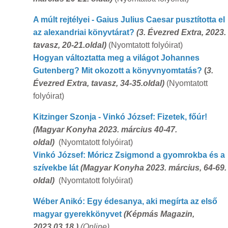
A múlt rejtélyei - Gaius Julius Caesar pusztította el
az alexandriai könyvtárat?
(
3. Évezred Extra, 2023.
tavasz, 20-21.oldal)
(Nyomtatott folyóirat)
Hogyan változtatta meg a világot Johannes
Gutenberg? Mit okozott a könyvnyomtatás?
(
3.
Évezred Extra, tavasz, 34-35.oldal)
(Nyomtatott
folyóirat)
Kitzinger Szonja - Vinkó József: Fizetek, főúr!
(Magyar Konyha 2023. március 40-47.
oldal)
(Nyomtatott folyóirat)
Vinkó József: Móricz Zsigmond a gyomrokba és a
szívekbe lát
(
Magyar Konyha 2023. március, 64-69.
oldal)
(Nyomtatott folyóirat)
Wéber Anikó: Egy édesanya, aki megírta az első
magyar gyerekkönyvet
(Képmás Magazin,
2023.03.18.)
(Online)