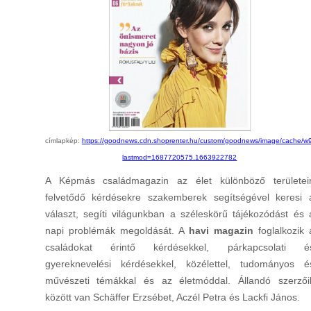
címlapkép:
https://goodnews.cdn.shoprenter.hu/custom/goodnews/image/cache/
lastmod=1687720575.1663922782
A Képmás családmagazin az élet különböző területei
felvetődő kérdésekre szakemberek segítségével keresi 
választ, segíti világunkban a széleskörű tájékozódást és 
napi problémák megoldását. A
havi magazin
foglalkozik 
családokat érintő kérdésekkel, párkapcsolati é
gyereknevelési kérdésekkel, közélettel, tudományos é
művészeti témákkal és az életmóddal. Állandó szerzői
között van Schäffer Erzsébet, Aczél Petra és Lackfi János.