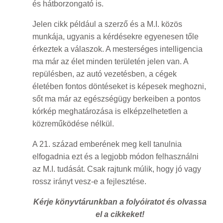
és hátborzongató is.
Jelen cikk például a szerző és a M.I. közös
munkája, ugyanis a kérdésekre egyenesen tőle
érkeztek a válaszok. A mesterséges intelligencia
ma már az élet minden területén jelen van. A
repülésben, az autó vezetésben, a cégek
életében fontos döntéseket is képesek meghozni,
sőt ma már az egészségügy berkeiben a pontos
kórkép meghatározása is elképzelhetetlen a
közreműködése nélkül.
A 21. század emberének meg kell tanulnia
elfogadnia ezt és a legjobb módon felhasználni
az M.I. tudását. Csak rajtunk múlik, hogy jó vagy
rossz irányt vesz-e a fejlesztése.
Kérje könyvtárunkban a folyóiratot és olvassa
el a cikkeket!