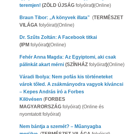
teremjen!
(ZÖLD ÚJSÁG
folyóirat
)
(Online)
Braun Tibor: „A könyvek illata”
(
TERMÉSZET
VILÁGA
folyóirat)(Online)
Dr. Szűts Zoltán: A Facebook titkai
(IPM
folyóirat
)
(Online)
Fehér Anna Magda: Az Egyiptomi, aki csak
pálinkát akart mérni
(SZÍNHÁZ
folyóirat
)
(Online)
Váradi Ibolya: Nem pofás kis történeteket
várok tőled. A zsákmányodra vagyok kíváncsi
– Kepes András író a Forbes
Kilövésen
(
FORBES
MAGYARORSZÁG
folyóirat) (Online és
nyomtatott folyóirat)
Nem bántja a szemét? – Műanyagba
merülve
(
TERMÉSZET VILÁGA
folyóirat)