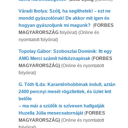
Váradi Ibolya: Szólj, ha segíthetek! – ezt ne
mondd gyászolónak! De akkor mit igen és
hogyan gyászoljunk mi magunk?
(
FORBES
MAGYARORSZÁG
folyóirat) (Online és
nyomtatott folyóirat)
Topolay Gábor: Szoboszlai Dominik: Itt egy
AMG Merci számít hétköznapin
ak
(
FORBES
MAGYARORSZÁG)
(Online és nyomtatott
folyóirat)
G. Tóth ILda: Karanténhobbinak indult, aztán
2400 percnyi mesét rögzítettek, és üzlet lett
belőle
– ma már a szülők is szívesen hallgatják
Huzella Júlia mesecsatornáját
(
FORBES
MAGYARORSZÁG)
(Online és nyomtatott
folyóirat)