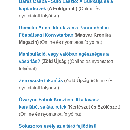
Baráz Csaba - Sütő László: A Bükkalja és a
kaptárkövek
(A Földgömb)
(Online és
nyomtatott folyóirat)
Demeter Anna: Időutazás a Pannonhalmi
Főapátsági Könyvtárban
(Magyar Krónika
Magazin)
(Online és nyomtatott folyóirat)
Manipuláció, vagy valóban egészséges a
vásárlás?
(
Zöld Újság
)(Online és nyomtatott
folyóirat)
Zero waste takarítás
(
Zöld Újság
)(Online és
nyomtatott folyóirat)
Óváryné Fabók Krisztina: Itt a tavasz:
karalábé, saláta, retek
(
Kertészet és Szőlészet
)
(Online és nyomtatott folyóirat)
Sokszoros esély az eltérő fejlődésű