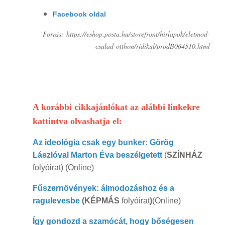
Facebook oldal
Forrás:
https://eshop.posta.hu/storefront/hirlapok/eletmod-
csalad-otthon/ridikul/prodB064510.html
A korábbi cikkajánlókat az alábbi linkekre
kattintva olvashatja el:
Az ideológia csak egy bunker: Görög
Lászlóval Marton Éva beszélgetett
(
SZÍNHÁZ
folyóirat) (Online)
Fűszernövények: álmodozáshoz és a
ragulevesbe
(KÉPMÁS
folyóirat
)
(Online)
Így gondozd a szamócát, hogy bőségesen