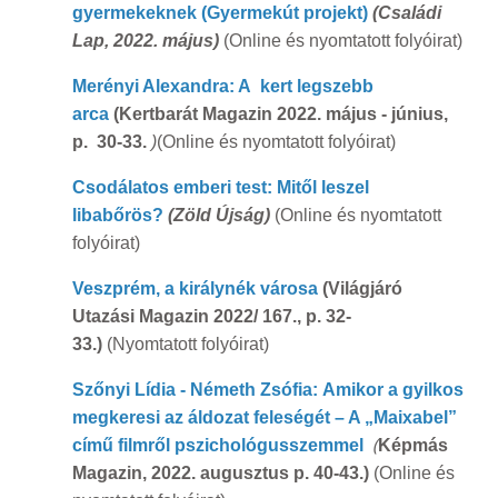
gyermekeknek
(Gyermekút projekt)
(Családi
Lap, 2022. május)
(Online és nyomtatott folyóirat)
Merényi Alexandra: A kert legszebb
arca
(Kertbarát Magazin 2022. május - június,
p. 30-33.
)
(Online és nyomtatott folyóirat)
Csodálatos emberi test: Mitől leszel
libabőrös?
(Zöld Újság)
(Online és nyomtatott
folyóirat)
Veszprém, a királynék városa
(Világjáró
Utazási Magazin 2022/ 167., p. 32-
33.)
(Nyomtatott folyóirat)
Szőnyi Lídia - Németh Zsófia: Amikor a gyilkos
megkeresi az áldozat feleségét – A „Maixabel”
(
című filmről pszichológusszemmel
Képmás
Magazin, 2022. augusztus p. 40-43.)
(Online és