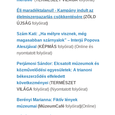
Élj maradéktalanul! - Kampány indult az
élelmiszerpazarlás csökkentésére
(ZÖLD
ÚJSÁG
folyóirat
)
Szám Kati:
„Ha mélyre visznek, még
magasabban szárnyalok” – Interjú Popova
Aleszjával
(
KÉPMÁS
folyóirat) (Online és
nyomtatott folyóirat)
Perjámosi Sándor: Elcsatolt múzeumok és
közművelődési egyesületek: A trianoni
békeszerződés elfeledett
következményei
(
TERMÉSZET
VILÁGA
folyóirat) (Nyomtatott folyóirat)
Berényi Marianna: Fiktív lények
múzeumai
(MúzeumCafé
folyóirat
)
(Online)