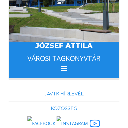
JÓZSEF ATTILA
VÁROSI TAGKÖNYVTÁR
JAVTK HÍRLEVÉL
KÖZÖSSÉG