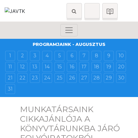
PROGRAMJAINK - AUGUSZTUS
1
2
3
4
5
6
7
8
9
10
11
12
13
14
15
16
17
18
19
20
21
22
23
24
25
26
27
28
29
30
31
MUNKATÁRSAINK
CIKKAJÁNLÓJA A
KÖNYVTÁRUNKBA JÁRÓ