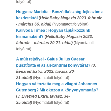
folyóirat)
Hugyecz Marietta : Beszédkészség-fejlesztés a
kezdetektől
(
HelloBaby Magazin 2023. február
- március 66. oldal)
(Nyomtatott folyóirat)
Kalivoda Tímea : Hogyan táplálkozzunk
kismamaként?
(
HelloBaby Magazin 2023.
február – március 20-21. oldal)
(Nyomtatott
folyóirat)
A múlt rejtélyei - Gaius Julius Caesar
pusztította el az alexandriai könyvtárat?
(
3.
Évezred Extra, 2023. tavasz, 20-
21.oldal)
(Nyomtatott folyóirat)
Hogyan változtatta meg a világot Johannes
Gutenberg? Mit okozott a könyvnyomtatás?
(
3. Évezred Extra, tavasz, 34-
35.oldal)
(Nyomtatott folyóirat)