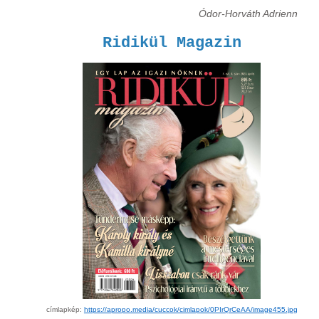
Ódor-Horváth Adrienn
Ridikül Magazin
címlapkép:
https://apropo.media/cuccok/cimlapok/0PIrQrCeAA/image455.jpg