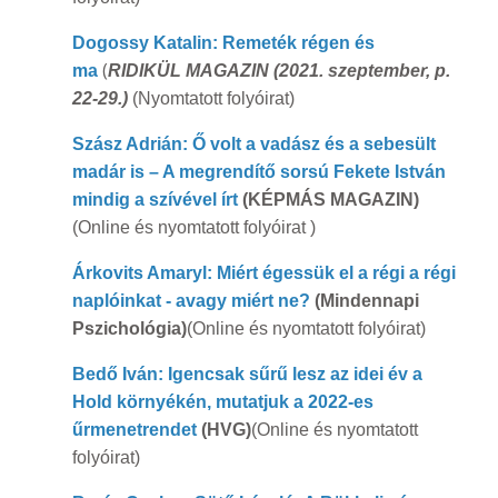
Dogossy Katalin: Remeték régen és
(
ma
RIDIKÜL MAGAZIN (2021. szeptember, p.
22-29.)
(Nyomtatott folyóirat)
Szász Adrián: Ő volt a vadász és a sebesült
madár is – A megrendítő sorsú Fekete István
mindig a szívével írt
(KÉPMÁS MAGAZIN)
(Online és nyomtatott folyóirat )
Árkovits Amaryl: Miért égessük el a régi a régi
naplóinkat - avagy miért ne?
(Mindennapi
Pszichológia)
(Online és nyomtatott folyóirat)
Bedő Iván: Igencsak sűrű lesz az idei év a
Hold környékén, mutatjuk a 2022-es
űrmenetrendet
(HVG)
(Online és nyomtatott
folyóirat)