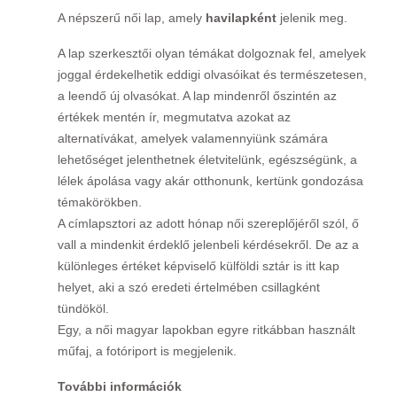
A népszerű női lap, amely
havilapként
jelenik meg.
A lap szerkesztői olyan témákat dolgoznak fel, amelyek
joggal érdekelhetik eddigi olvasóikat és természetesen,
a leendő új olvasókat. A lap mindenről őszintén az
értékek mentén ír, megmutatva azokat az
alternatívákat, amelyek valamennyiünk számára
lehetőséget jelenthetnek életvitelünk, egészségünk, a
lélek ápolása vagy akár otthonunk, kertünk gondozása
témakörökben.
A címlapsztori az adott hónap női szereplőjéről szól, ő
vall a mindenkit érdeklő jelenbeli kérdésekről. De az a
különleges értéket képviselő külföldi sztár is itt kap
helyet, aki a szó eredeti értelmében csillagként
tündököl.
Egy, a női magyar lapokban egyre ritkábban használt
műfaj, a fotóriport is megjelenik.
További információk