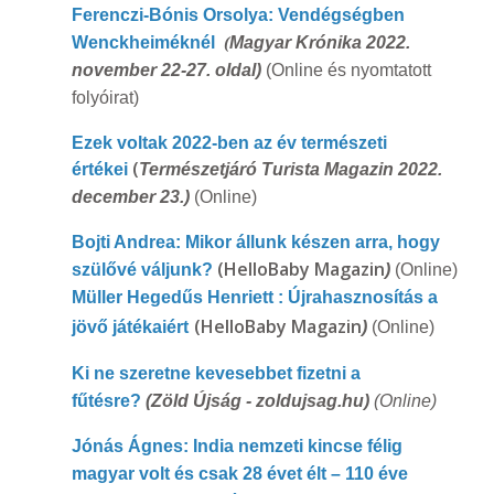
Ferenczi-Bónis Orsolya: Vendégségben
Wenckheiméknél
(
Magyar Krónika 2022.
november 22-27. oldal)
(Online és nyomtatott
folyóirat)
Ezek voltak 2022-ben az év természeti
(
értékei
Természetjáró Turista Magazin 2022.
december 23.)
(Online)
Bojti Andrea: Mikor állunk készen arra, hogy
(HelloBaby Magazin
szülővé váljunk?
)
(Online)
Müller Hegedűs Henriett : Újrahasznosítás a
(HelloBaby Magazin
jövő játékaiért
)
(Online)
Ki ne szeretne kevesebbet fizetni a
fűtésre?
(Zöld Újság - zoldujsag.hu)
(Online)
Jónás Ágnes: India nemzeti kincse félig
magyar volt és csak 28 évet élt – 110 éve