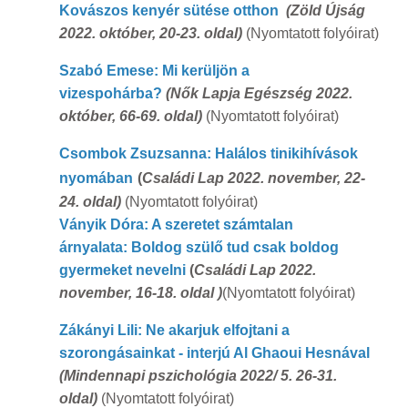
Kovászos kenyér sütése otthon
(Zöld Újság
2022. október, 20-23. oldal)
(Nyomtatott folyóirat)
Szabó Emese: Mi kerüljön a
vizespohárba?
(Nők Lapja Egészség 2022.
október, 66-69. oldal)
(Nyomtatott folyóirat)
Csombok Zsuzsanna: Halálos tinikihívások
nyomában
(
Családi Lap 2022. november, 22-
24. oldal)
(Nyomtatott folyóirat)
Ványik Dóra: A szeretet számtalan
árnyalata:
Boldog szülő tud csak boldog
gyermeket nevelni
(
Családi Lap 2022.
november, 16-18. oldal )
(Nyomtatott folyóirat)
Zákányi Lili: Ne akarjuk elfojtani a
szorongásainkat - interjú Al Ghaoui Hesnával
(Mindennapi pszichológia 2022/ 5. 26-31.
oldal)
(Nyomtatott folyóirat)