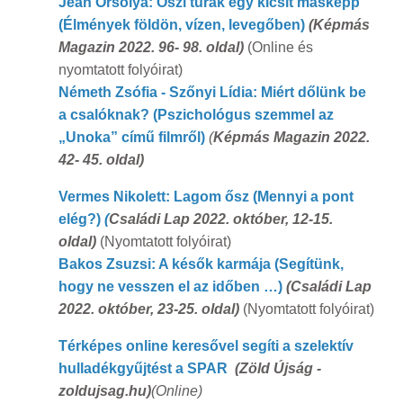
Jean Orsolya: Őszi túrák egy kicsit másképp
(Élmények földön, vízen, levegőben)
(Képmás
Magazin 2022. 96- 98. oldal)
(Online és
nyomtatott folyóirat)
Németh Zsófia - Szőnyi Lídia: Miért dőlünk be
a csalóknak?
(Pszichológus szemmel az
„Unoka” című filmről)
(
Képmás Magazin 2022.
42- 45. oldal)
Vermes Nikolett: Lagom ősz (Mennyi a pont
elég?)
(
Családi Lap 2022. október, 12-15.
oldal)
(Nyomtatott folyóirat)
Bakos Zsuzsi: A késők karmája (Segítünk,
hogy ne vesszen el az időben …)
(Családi Lap
2022. október, 23-25. oldal)
(Nyomtatott folyóirat)
Térképes online keresővel segíti a szelektív
hulladékgyűjtést a SPAR
(Zöld Újság -
zoldujsag.hu)
(Online)