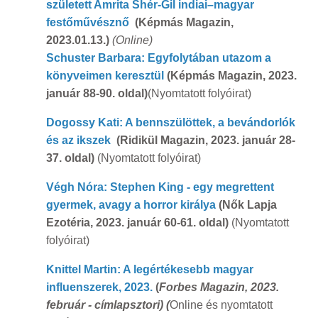
született Amrita Shér-Gil indiai–magyar
festőművésznő
(Képmás Magazin,
2023.01.13.)
(Online)
Schuster Barbara: Egyfolytában utazom a
könyveimen keresztül
(Képmás Magazin, 2023.
január 88-90. oldal)
(Nyomtatott folyóirat)
Dogossy Kati: A bennszülöttek, a bevándorlók
és az ikszek
(Ridikül Magazin, 2023. január 28-
37. oldal)
(Nyomtatott folyóirat)
Végh Nóra: Stephen King - egy megrettent
gyermek, avagy a horror királya
(Nők Lapja
Ezotéria, 2023. január 60-61. oldal)
(Nyomtatott
folyóirat)
Knittel Martin: A legértékesebb magyar
influenszerek, 2023.
(
Forbes Magazin, 2023.
február - címlapsztori) (
Online és nyomtatott