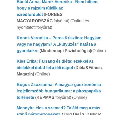
Bánát Anna: Marék Veronika - Nem hittem,
hogy a rajzaim túlélik az
ezredfordulót
(
FORBES
MAGYARORSZÁG
folyóirat) (Online és
nyomtatott folyóirat)
Konok Veronika – Peres Krisztina: Hagyjam
vagy ne hagyjam? A „kütyüzés” hatása a
gyerekekre
(Mindennapi Pszichológia)
(Online)
Kiss Erika: Farsang és diéta: ezekkel az
ételekkel dobd fel a téli napot
(
Diéta&Fitnesz
Magazin)
(Online)
Bogos Zsuzsanna: A magyar gasztronómia
legjellemzőbb hungarikuma: a pirospaprika
története
(
KÉPMÁS
folyóirat) (Online)
Mennyire éles a szemed? Találd meg a más
színű háromszögeket!
(
Zöld Újság
)(Online)