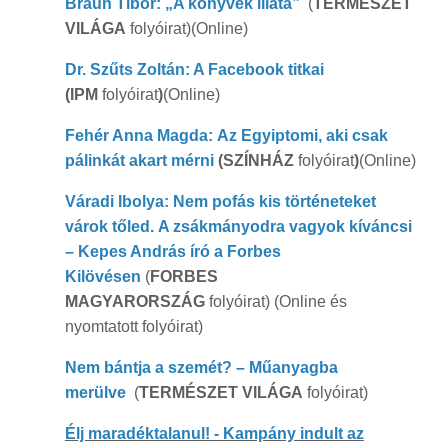
Braun Tibor: „A könyvek illata”
(
TERMÉSZET
VILÁGA
folyóirat)(Online)
Dr. Szűts Zoltán: A Facebook titkai
(IPM
folyóirat
)
(Online)
Fehér Anna Magda: Az Egyiptomi, aki csak
pálinkát akart mérni
(SZÍNHÁZ
folyóirat
)
(Online)
Váradi Ibolya: Nem pofás kis történeteket
várok tőled. A zsákmányodra vagyok kíváncsi
– Kepes András író a Forbes
Kilövésen
(
FORBES
MAGYARORSZÁG
folyóirat) (Online és
nyomtatott folyóirat)
Nem bántja a szemét? – Műanyagba
merülve
(
TERMÉSZET VILÁGA
folyóirat)
Élj maradéktalanul! - Kampány indult az