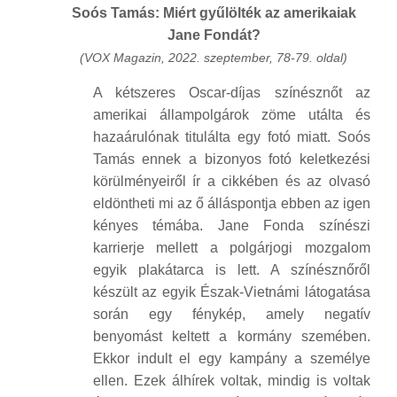
Soós Tamás: Miért gyűlölték az amerikaiak
Jane Fondát?
(VOX Magazin, 2022. szeptember, 78-79. oldal)
A kétszeres Oscar-díjas színésznőt az
amerikai állampolgárok zöme utálta és
hazaárulónak titulálta egy fotó miatt. Soós
Tamás ennek a bizonyos fotó keletkezési
körülményeiről ír a cikkében és az olvasó
eldöntheti mi az ő álláspontja ebben az igen
kényes témába. Jane Fonda színészi
karrierje mellett a polgárjogi mozgalom
egyik plakátarca is lett. A színésznőről
készült az egyik Észak-Vietnámi látogatása
során egy fénykép, amely negatív
benyomást keltett a kormány szemében.
Ekkor indult el egy kampány a személye
ellen. Ezek álhírek voltak, mindig is voltak