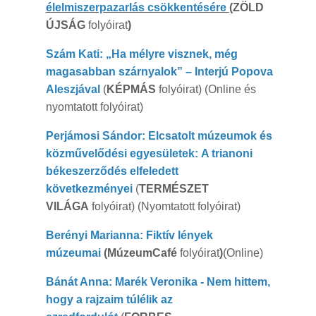
élelmiszerpazarlás csökkentésére
(ZÖLD
ÚJSÁG
folyóirat
)
Szám Kati:
„Ha mélyre visznek, még
magasabban szárnyalok” – Interjú Popova
Aleszjával
(
KÉPMÁS
folyóirat) (Online és
nyomtatott folyóirat)
Perjámosi Sándor: Elcsatolt múzeumok és
közművelődési egyesületek: A trianoni
békeszerződés elfeledett
következményei
(
TERMÉSZET
VILÁGA
folyóirat) (Nyomtatott folyóirat)
Berényi Marianna: Fiktív lények
múzeumai
(MúzeumCafé
folyóirat
)
(Online)
Bánát Anna: Marék Veronika - Nem hittem,
hogy a rajzaim túlélik az