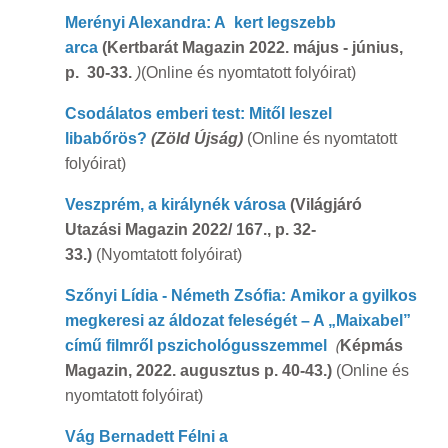
Merényi Alexandra: A kert legszebb
arca
(Kertbarát Magazin 2022. május - június,
p. 30-33.
)
(Online és nyomtatott folyóirat)
Csodálatos emberi test: Mitől leszel
libabőrös?
(Zöld Újság)
(Online és nyomtatott
folyóirat)
Veszprém, a királynék városa
(Világjáró
Utazási Magazin 2022/ 167., p. 32-
33.)
(Nyomtatott folyóirat)
Szőnyi Lídia - Németh Zsófia: Amikor a gyilkos
megkeresi az áldozat feleségét – A „Maixabel”
(
című filmről pszichológusszemmel
Képmás
Magazin, 2022. augusztus p. 40-43.)
(Online és
nyomtatott folyóirat)
Vág Bernadett Félni a