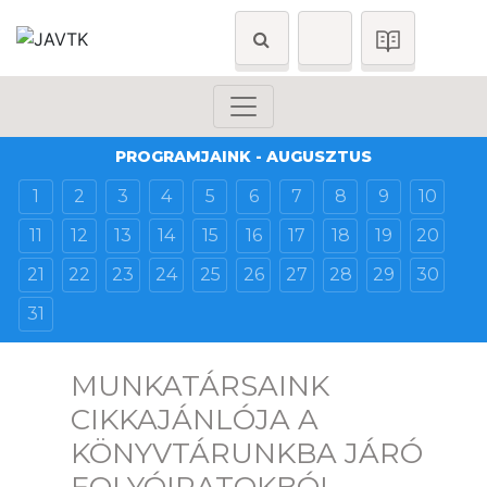
PROGRAMJAINK - AUGUSZTUS
1
2
3
4
5
6
7
8
9
10
11
12
13
14
15
16
17
18
19
20
21
22
23
24
25
26
27
28
29
30
31
MUNKATÁRSAINK
CIKKAJÁNLÓJA A
KÖNYVTÁRUNKBA JÁRÓ