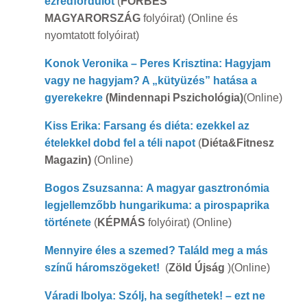
ezredfordulót
(
FORBES
MAGYARORSZÁG
folyóirat) (Online és
nyomtatott folyóirat)
Konok Veronika – Peres Krisztina: Hagyjam
vagy ne hagyjam? A „kütyüzés” hatása a
gyerekekre
(Mindennapi Pszichológia)
(Online)
Kiss Erika: Farsang és diéta: ezekkel az
ételekkel dobd fel a téli napot
(
Diéta&Fitnesz
Magazin)
(Online)
Bogos Zsuzsanna: A magyar gasztronómia
legjellemzőbb hungarikuma: a pirospaprika
története
(
KÉPMÁS
folyóirat) (Online)
Mennyire éles a szemed? Találd meg a más
színű háromszögeket!
(
Zöld Újság
)(Online)
Váradi Ibolya: Szólj, ha segíthetek! – ezt ne