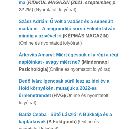
(
ma
RIDIKÜL MAGAZIN (2021. szeptember, p.
22-29.)
(Nyomtatott folyóirat)
Szász Adrián: Ő volt a vadász és a sebesült
madár is – A megrendítő sorsú Fekete István
mindig a szívével írt
(KÉPMÁS MAGAZIN)
(Online és nyomtatott folyóirat )
Árkovits Amaryl: Miért égessük el a régi a régi
naplóinkat - avagy miért ne?
(Mindennapi
Pszichológia)
(Online és nyomtatott folyóirat)
Bedő Iván: Igencsak sűrű lesz az idei év a
Hold környékén, mutatjuk a 2022-es
űrmenetrendet
(HVG)
(Online és nyomtatott
folyóirat)
Baráz Csaba - Sütő László: A Bükkalja és a
kaptárkövek
(A Földgömb)
(Online és
nyomtatott folyóirat)