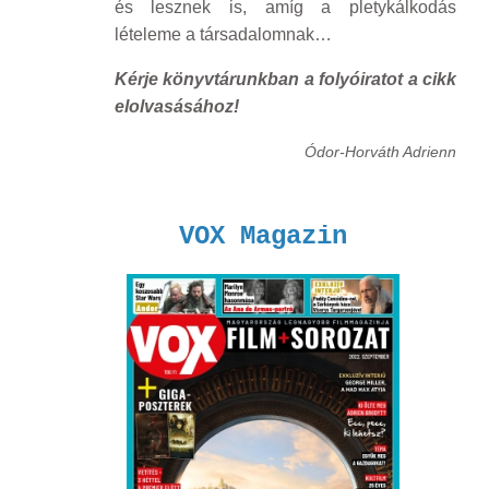
és lesznek is, amíg a pletykálkodás
lételeme a társadalomnak…
Kérje könyvtárunkban a folyóiratot a cikk
elolvasásához!
Ódor-Horváth Adrienn
VOX Magazin