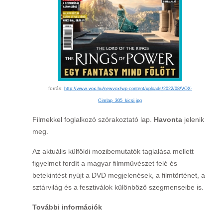
forrás:
http://www.vox.hu/newvox/wp-content/uploads/2022/08/VOX-
Cimlap_305_kicsi.jpg
Filmekkel foglalkozó szórakoztató lap.
Havonta
jelenik
meg.
Az aktuális külföldi mozibemutatók taglalása mellett
figyelmet fordít a magyar filmművészet felé és
betekintést nyújt a DVD megjelenések, a filmtörténet, a
sztárvilág és a fesztiválok különböző szegmenseibe is.
További információk