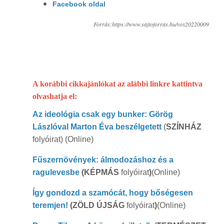
Facebook oldal
Forrás:
https://www.sajtoforras.hu/vox20220009
A korábbi cikkajánlókat az alábbi linkre kattintva
olvashatja el:
Az ideológia csak egy bunker: Görög
Lászlóval Marton Éva beszélgetett
(
SZÍNHÁZ
folyóirat) (Online)
Fűszernövények: álmodozáshoz és a
ragulevesbe
(KÉPMÁS
folyóirat
)
(Online)
Így gondozd a szamócát, hogy bőségesen
teremjen!
(ZÖLD ÚJSÁG
folyóirat
)
(Online)