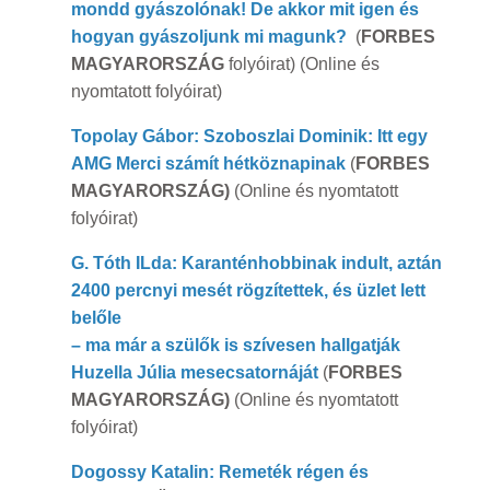
mondd gyászolónak! De akkor mit igen és
hogyan gyászoljunk mi magunk?
(
FORBES
MAGYARORSZÁG
folyóirat) (Online és
nyomtatott folyóirat)
Topolay Gábor: Szoboszlai Dominik: Itt egy
AMG Merci számít hétköznapin
ak
(
FORBES
MAGYARORSZÁG)
(Online és nyomtatott
folyóirat)
G. Tóth ILda: Karanténhobbinak indult, aztán
2400 percnyi mesét rögzítettek, és üzlet lett
belőle
– ma már a szülők is szívesen hallgatják
Huzella Júlia mesecsatornáját
(
FORBES
MAGYARORSZÁG)
(Online és nyomtatott
folyóirat)
Dogossy Katalin: Remeték régen és