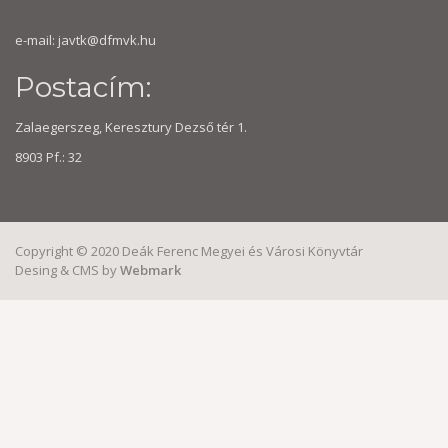
e-mail:
javtk@dfmvk.hu
Postacím:
Zalaegerszeg, Keresztury Dezső tér 1.
8903 Pf.: 32
Copyright © 2020 Deák Ferenc Megyei és Városi Könyvtár
Desing & CMS by
Webmark