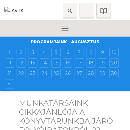
PROGRAMJAINK - AUGUSZTUS
1
2
3
4
5
6
7
8
9
10
11
12
13
14
15
16
17
18
19
20
21
22
23
24
25
26
27
28
29
30
31
MUNKATÁRSAINK
CIKKAJÁNLÓJA A
KÖNYVTÁRUNKBA JÁRÓ