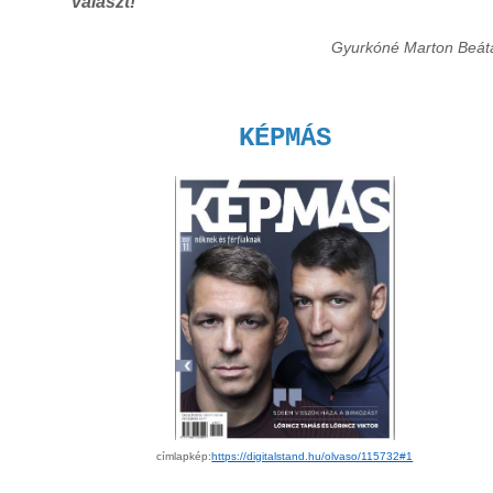
választ!
Gyurkóné Marton Beát
KÉPMÁS
címlapkép:
https://digitalstand.hu/olvaso/115732#1