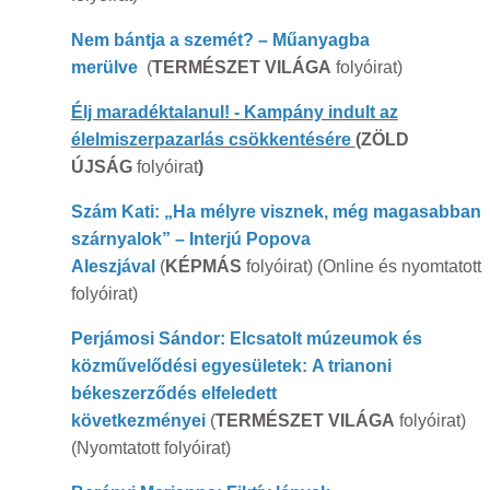
Nem bántja a szemét? – Műanyagba
merülve
(
TERMÉSZET VILÁGA
folyóirat)
Élj maradéktalanul! - Kampány indult az
élelmiszerpazarlás csökkentésére
(ZÖLD
ÚJSÁG
folyóirat
)
Szám Kati:
„Ha mélyre visznek, még magasabban
szárnyalok” – Interjú Popova
Aleszjával
(
KÉPMÁS
folyóirat) (Online és nyomtatott
folyóirat)
Perjámosi Sándor: Elcsatolt múzeumok és
közművelődési egyesületek: A trianoni
békeszerződés elfeledett
következményei
(
TERMÉSZET VILÁGA
folyóirat)
(Nyomtatott folyóirat)