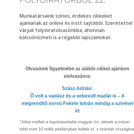
FOLYÓIRATOKBÓL 22.
Munkatársaink színes, érdekes cikkeket
ajánlanak az online és írott sajtóból. Szeretettel
várjuk folyóiratolvasónkba, ahonnan
kölcsönözheti is a régebbi lapszámokat.
Olvasóink figyelmébe az alábbi cikket ajánlom
elolvasásra:
Szász Adrián:
Ő volt a vadász és a sebesült madár is – A
megrendítő sorsú Fekete István mindig a szívével
írt
"Jókai mellett a legolvasottabb magyar író, akinek a művei
több mint 10 millió példányban keltek el, s tizenkét országba