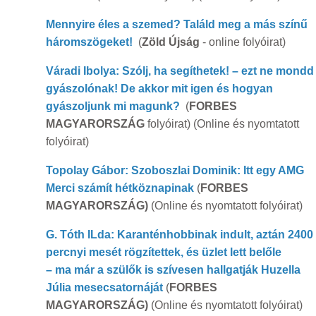
Mennyire éles a szemed? Találd meg a más színű
háromszögeket!
(
Zöld Újság
- online folyóirat)
Váradi Ibolya: Szólj, ha segíthetek! – ezt ne mondd
gyászolónak! De akkor mit igen és hogyan
gyászoljunk mi magunk?
(
FORBES
MAGYARORSZÁG
folyóirat) (Online és nyomtatott
folyóirat)
Topolay Gábor: Szoboszlai Dominik: Itt egy AMG
Merci számít hétköznapin
ak
(
FORBES
MAGYARORSZÁG)
(Online és nyomtatott folyóirat)
G. Tóth ILda: Karanténhobbinak indult, aztán 2400
percnyi mesét rögzítettek, és üzlet lett belőle
– ma már a szülők is szívesen hallgatják Huzella
Júlia mesecsatornáját
(
FORBES
MAGYARORSZÁG)
(Online és nyomtatott folyóirat)