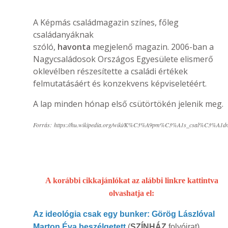
A Képmás családmagazin színes, főleg
családanyáknak
szóló,
havonta
megjelenő magazin. 2006-ban a
Nagycsaládosok Országos Egyesülete elismerő
oklevélben részesítette a családi értékek
felmutatásáért és konzekvens képviseletéért.
A lap minden hónap első csütörtökén jelenik meg.
Forrás:
https://hu.wikipedia.org/wiki/K%C3%A9pm%C3%A1s_csal%C3%A1d
A korábbi cikkajánlókat az alábbi linkre kattintva
olvashatja el:
Az ideológia csak egy bunker: Görög Lászlóval
Marton Éva beszélgetett
(
SZÍNHÁZ
folyóirat)