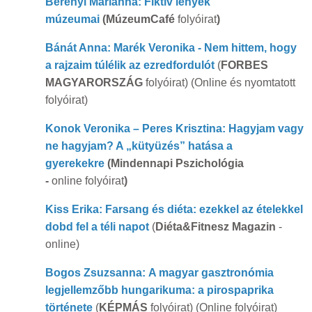
Berényi Marianna: Fiktív lények
múzeumai
(MúzeumCafé
folyóirat
)
Bánát Anna: Marék Veronika - Nem hittem, hogy
a rajzaim túlélik az ezredfordulót
(
FORBES
MAGYARORSZÁG
folyóirat) (Online és nyomtatott
folyóirat)
Konok Veronika – Peres Krisztina: Hagyjam vagy
ne hagyjam? A „kütyüzés” hatása a
gyerekekre
(Mindennapi Pszichológia
-
online folyóirat
)
Kiss Erika: Farsang és diéta: ezekkel az ételekkel
dobd fel a téli napot
(
Diéta&Fitnesz Magazin
-
online)
Bogos Zsuzsanna: A magyar gasztronómia
legjellemzőbb hungarikuma: a pirospaprika
története
(
KÉPMÁS
folyóirat) (Online folyóirat)