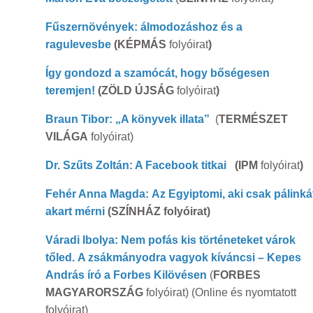
Fűszernövények: álmodozáshoz és a
ragulevesbe
(KÉPMÁS
folyóirat
)
Így gondozd a szamócát, hogy bőségesen
teremjen!
(ZÖLD ÚJSÁG
folyóirat
)
Braun Tibor: „A könyvek illata”
(
TERMÉSZET
VILÁGA
folyóirat)
Dr. Szűts Zoltán: A Facebook titkai
(IPM
folyóirat
)
Fehér Anna Magda: Az Egyiptomi, aki csak pálinká
akart mérni
(SZÍNHÁZ folyóirat)
Váradi Ibolya: Nem pofás kis történeteket várok
tőled. A zsákmányodra vagyok kíváncsi – Kepes
András író a Forbes Kilövésen
(
FORBES
MAGYARORSZÁG
folyóirat) (Online és nyomtatott
folyóirat)