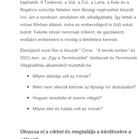
kaphatók. A Tüskevár, a Vuk, a Csí, a Lutra, a Kele és a
Bogáncs szerzője fiatalon nem ifjúsági regényeket készült
írni, ám a rendszer, amelyben élt, elhallgattatta. Így lettek a
művei főhősei állatok, noha az embervilágról is (túl) sokat
tudott. Fekete István nemcsak íróként, de gazdaként,
erdőjáró emberként is mindig a tökéletest kereste.
Életútjáról most film is készült." Címe: "A bereki ember" és
2021-ben, az
„Egy a Természettel” Vadászati és Természeti
Világkiállítás alkalmából mutatták be.
Milyen életútja volt az írónak?
Miért nem sikerült kitörnie az ifjúsági író skatulyából?
Hogyan vesztette el szeme világát?
Milyen élet és halála volt az írónak?
Olvassa el a cikket és megtalálja a kérdésekre a