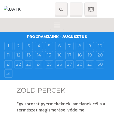
PROGRAMJAINK - AUGUSZTUS
1
2
3
4
5
6
7
8
9
10
11
12
13
14
15
16
17
18
19
20
21
22
23
24
25
26
27
28
29
30
31
ZÖLD PERCEK
Egy sorozat gyermekeknek, amelynek célja a
természet megismerése, védelme.