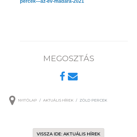
percek---az-ev-madara-2021
MEGOSZTÁS
NYITÓLAP
AKTUÁLIS HÍREK
ZÖLD PERCEK
VISSZA IDE: AKTUÁLIS HÍREK