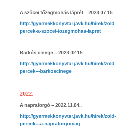
A szőcei tőzegmohás láprét
– 2023.07.15.
http://gyermekkonyvtar.javk.hu/hirek/zold-
percek-a-szocei-tozegmohas-lapret
Barkós cinege – 2023.02.15.
http://gyermekkonyvtar.javk.hu/hirek/zold-
percek---barkoscinege
2022
.
A napraforgó – 2022.11.04..
http://gyermekkonyvtar.javk.hu/hirek/zold-
percek---a-napraforgomag