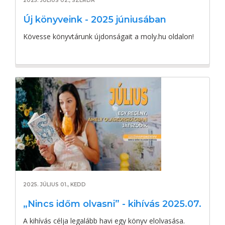
2025. JÚLIUS 02., SZERDA
Új könyveink - 2025 júniusában
Kövesse könyvtárunk újdonságait a moly.hu oldalon!
2025. JÚLIUS 01., KEDD
„Nincs időm olvasni” - kihívás 2025.07.
A kihívás célja legalább havi egy könyv elolvasása.