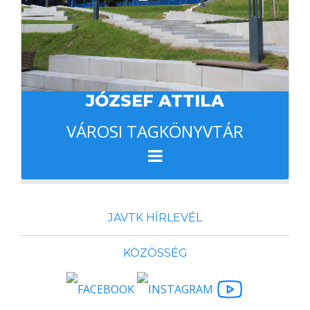
JÓZSEF ATTILA
VÁROSI TAGKÖNYVTÁR
JAVTK HÍRLEVÉL
KÖZÖSSÉG