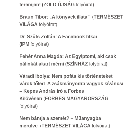
teremjen!
(ZÖLD ÚJSÁG
folyóirat
)
Braun Tibor: „A könyvek illata”
(
TERMÉSZET
VILÁGA
folyóirat)
Dr. Szűts Zoltán: A Facebook titkai
(IPM
folyóirat
)
Fehér Anna Magda: Az Egyiptomi, aki csak
pálinkát akart mérni
(SZÍNHÁZ
folyóirat
)
Váradi Ibolya: Nem pofás kis történeteket
várok tőled. A zsákmányodra vagyok kíváncsi
– Kepes András író a Forbes
Kilövésen
(
FORBES MAGYARORSZÁG
folyóirat)
Nem bántja a szemét? – Műanyagba
merülve
(
TERMÉSZET VILÁGA
folyóirat)