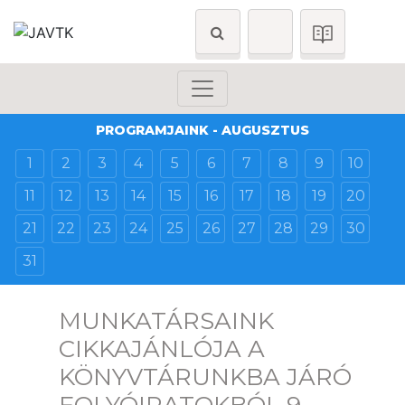
PROGRAMJAINK - AUGUSZTUS
1
2
3
4
5
6
7
8
9
10
11
12
13
14
15
16
17
18
19
20
21
22
23
24
25
26
27
28
29
30
31
MUNKATÁRSAINK
CIKKAJÁNLÓJA A
KÖNYVTÁRUNKBA JÁRÓ