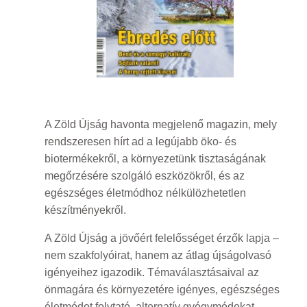
A Zöld Újság havonta megjelenő magazin, mely
rendszeresen hírt ad a legújabb öko- és
biotermékekről, a környezetünk tisztaságának
megőrzésére szolgáló eszközökről, és az
egészséges életmódhoz nélkülözhetetlen
készítményekről.
A Zöld Újság a jövőért felelősséget érzők lapja –
nem szakfolyóirat, hanem az átlag újságolvasó
igényeihez igazodik. Témaválasztásaival az
önmagára és környezetére igényes, egészséges
életmódot folytató, alternatív gyógymódokat