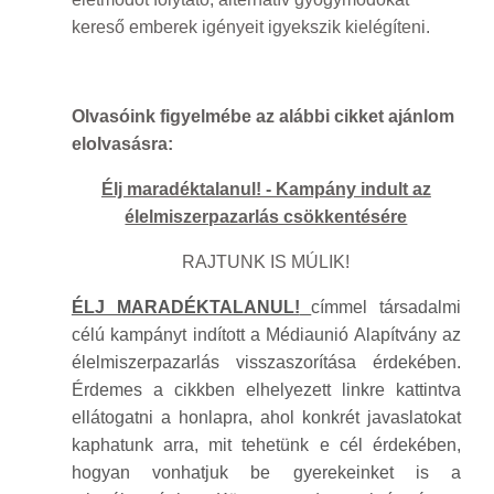
kereső emberek igényeit igyekszik kielégíteni.
Olvasóink figyelmébe az alábbi cikket ajánlom
elolvasásra:
Élj maradéktalanul! - Kampány indult az
élelmiszerpazarlás csökkentésére
RAJTUNK IS MÚLIK!
ÉLJ MARADÉKTALANUL!
címmel társadalmi
célú kampányt indított a Médiaunió Alapítvány az
élelmiszerpazarlás visszaszorítása érdekében.
Érdemes a cikkben elhelyezett linkre kattintva
ellátogatni a honlapra, ahol konkrét javaslatokat
kaphatunk arra, mit tehetünk e cél érdekében,
hogyan vonhatjuk be gyerekeinket is a