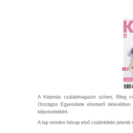
A Képmás családmagazin színes, főleg c
Országos Egyesülete elismerő oklevélben r
képviseletéért.
A lap minden hónap első csütörtökén jelenik