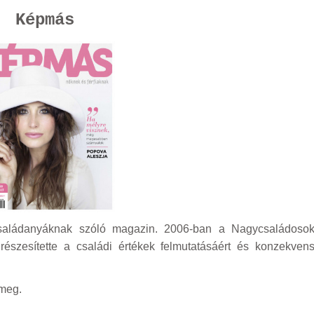
Képmás
saládanyáknak szóló magazin. 2006-ban a Nagycsaládoso
észesítette a családi értékek felmutatásáért és konzekven
 meg.