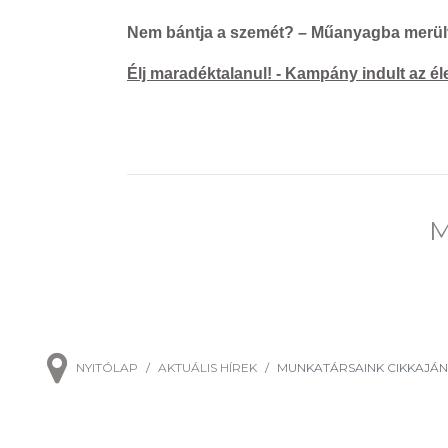
Nem bántja a szemét? – Műanyagba merü
Élj maradéktalanul! - Kampány indult az é
M
NYITÓLAP
AKTUÁLIS HÍREK
MUNKATÁRSAINK CIKKAJÁN