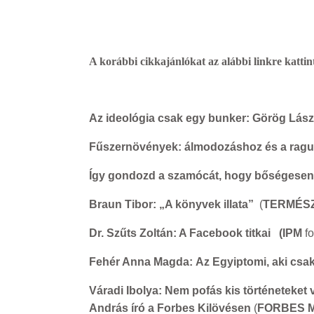
A korábbi cikkajánlókat az alábbi linkre kattint
Az ideológia csak egy bunker: Görög Lász
Fűszernövények: álmodozáshoz és a rag
Így gondozd a szamócát, hogy bőségesen
Braun Tibor: „A könyvek illata”
(
TERMÉSZ
Dr. Szűts Zoltán: A Facebook titkai
(IPM
fo
Fehér Anna Magda: Az Egyiptomi, aki csak 
Váradi Ibolya: Nem pofás kis történeteket
András író a Forbes Kilövésen
(
FORBES 